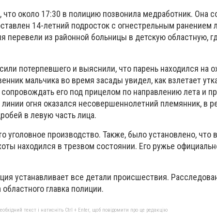
 что около 17:30 в полицию позвонила медработник. Она с
оставлен 14-летний подросток с огнестрельным ранением 
я перевели из районной больницы в детскую областную, г
сили потерпевшего и выяснили, что парень находился на о
енник мальчика во время засады увидел, как взлетает утка
л сопровождать его под прицелом по направлению лета и п
а линии огня оказался несовершеннолетний племянник, в р
робей в левую часть лица.
о уголовное производство. Также, было установлено, что
хоты находился в трезвом состоянии. Его ружье официальн
ция устанавливает все детали происшествия. Расследова
 областного главка полиции.
бхідний текст і натисніть Ctrl + Enter, щоб повідомити про це редакцію