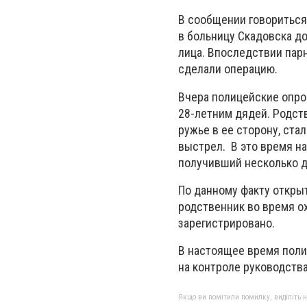
В сообщении говориться,
в больницу Скадовска д
лица.
Впоследствии парн
сделали операцию.
Вчера полицейские опро
28-летним дядей. Родств
ружье в ее сторону, ста
выстрел. В это время н
получивший несколько д
По данному факту открыт
родственник во время о
зарегистрировано.
В настоящее время поли
на контроле руководства
Якщо ви помітили помилку, виділіть нео