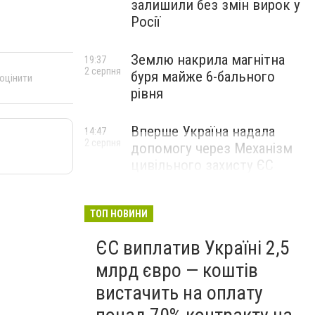
залишили без змін вирок у
Росії
Землю накрила магнітна
19:37
2 серпня
буря майже 6-бального
 оцінити
рівня
Вперше Україна надала
14:47
2 серпня
допомогу через Механізм
цивільного захисту ЄС
ТОП НОВИНИ
ЄС виплатив Україні 2,5
млрд євро — коштів
вистачить на оплату