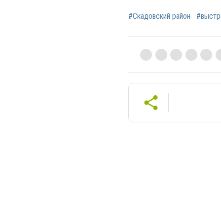
#Скадовский район
#выстр