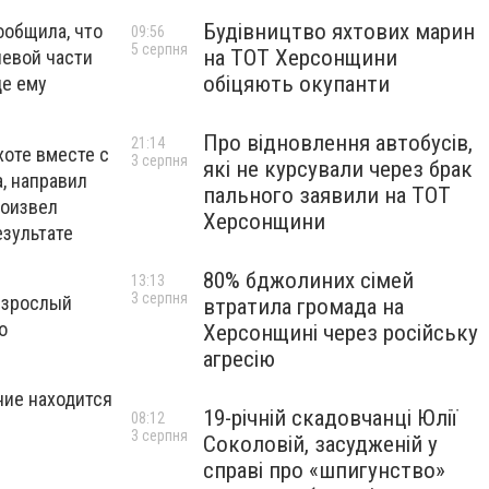
Будівництво яхтових марин
ообщила, что
09:56
5 серпня
на ТОТ Херсонщини
левой части
обіцяють окупанти
де ему
Про відновлення автобусів,
21:14
хоте вместе с
3 серпня
які не курсували через брак
, направил
пального заявили на ТОТ
роизвел
Херсонщини
езультате
80% бджолиних сімей
13:13
3 серпня
 взрослый
втратила громада на
о
Херсонщині через російську
агресію
ние находится
19-річній скадовчанці Юлії
08:12
3 серпня
Соколовій, засудженій у
справі про «шпигунство»