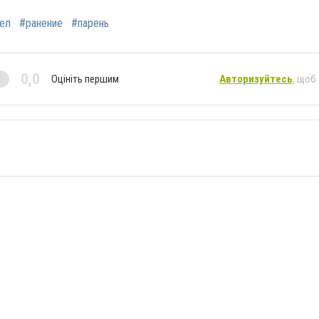
ел
#ранение
#парень
0,0
Оцініть першим
Авторизуйтесь
, щоб