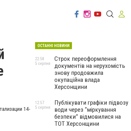
ОСТАННІ НОВИНИ
й
Строк переоформлення
22:58
5 серпня
документів на нерухомість
е
знову продовжила
окупаційна влада
Херсонщини
Публікувати графіки підвозу
12:57
5 серпня
тализации 14-
води через “міркування
безпеки” відмовилися на
ТОТ Херсонщини