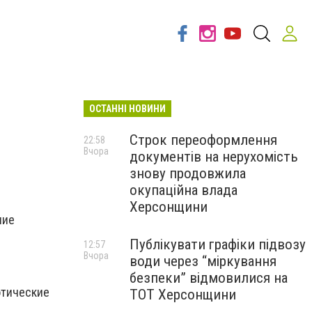
ОСТАННІ НОВИНИ
Строк переоформлення
22:58
Вчора
документів на нерухомість
знову продовжила
окупаційна влада
Херсонщини
ние
Публікувати графіки підвозу
12:57
Вчора
води через “міркування
безпеки” відмовилися на
отические
ТОТ Херсонщини