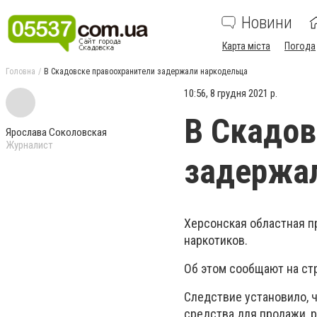
Новини
Карта міста
Погода
Головна
В Скадовске правоохранители задержали наркодельца
10:56, 8 грудня 2021 р.
В Скадов
Ярослава Соколовская
Журналист
задержа
Херсонская областная п
наркотиков.
Об этом сообщают на ст
Следствие установило, 
средства для продажи, р