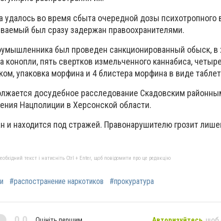
а удалось во время сбыта очередной дозы психотропного 
ваемый был сразу задержан правоохранителями.
оумышленника был проведен санкционированный обыск, в 
 конопли, пять свертков измельченного каннабиса, четыре
ом, упаковка морфина и 4 блистера морфина в виде таблет
олжается досудебное расследование Скадовским районны
ления Нацполиции в Херсонской области.
 и находится под стражей. Правонарушителю грозит лиш
бхідний текст і натисніть Ctrl + Enter, щоб повідомити про це редакцію
и
#распостранение наркотиков
#прокуратура
0,0
Оцініть першим
Авторизуйтесь
, щоб