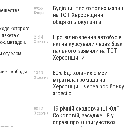
Будівництво яхтових марин
09:56
вещества.
Вчора
на ТОТ Херсонщини
обіцяють окупанти
ходе которого
 пакета с
Про відновлення автобусів,
21:14
ок, метадон.
3 серпня
які не курсували через брак
пального заявили на ТОТ
м отделом
Херсонщини
ение свободы
80% бджолиних сімей
13:13
3 серпня
втратила громада на
Херсонщині через російську
агресію
19-річній скадовчанці Юлії
08:12
3 серпня
Соколовій, засудженій у
справі про «шпигунство»
 оцінити