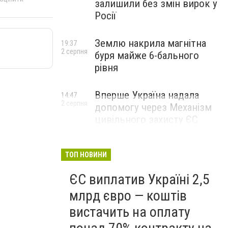
залишили без змін вирок у
Росії
Землю накрила магнітна
19:37
2 серпня
буря майже 6-бального
рівня
Вперше Україна надала
14:47
2 серпня
допомогу через Механізм
цивільного захисту ЄС
ТОП НОВИНИ
ЄС виплатив Україні 2,5
млрд євро — коштів
вистачить на оплату