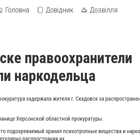
Головна
Довідник
Дозвілля
ске правоохранители
ли наркодельца
рокуратура задержала жителя г. Скадовск за распростране
ранице Херсонской областной прокуратуры.
что подозреваемый хранил психотропные вещества и нарк
егулярно распространяя их.