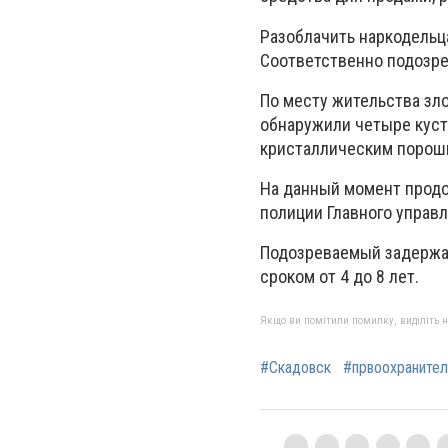
Разоблачить наркодельц
Соответственно подозре
По месту жительства зл
обнаружили четыре куста
кристаллическим порошк
На данный момент прод
полиции Главного управ
Подозреваемый задержан
сроком от 4 до 8 лет.
Якщо ви помітили помилку, виділіть нео
#Скадовск
#првоохранител