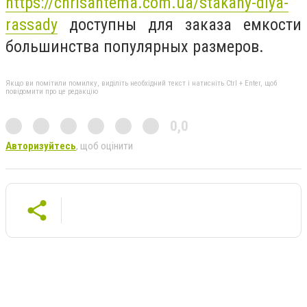
https://chrisantema.com.ua/stakany-dlya-
rassady
доступны для заказа емкости
большинства популярных размеров.
Якщо ви помітили помилку, виділіть необхідний текст і натисніть Ctrl + Enter, щоб
повідомити про це редакцію
0,0
Авторизуйтесь
, щоб оцінити