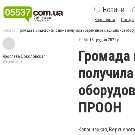
Новини
Карта міста
Погода
Головна
Громада в Скадовском районе получила современное медицинское обор
20:54, 16 грудня 2021 р.
Громада 
Ярослава Соколовская
Журналист
получила
оборудов
ПРООН
Каланчацкая, Верхнерог