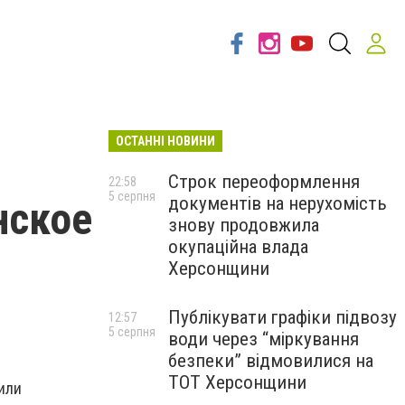
ОСТАННІ НОВИНИ
Строк переоформлення
22:58
5 серпня
документів на нерухомість
нское
знову продовжила
окупаційна влада
Херсонщини
Публікувати графіки підвозу
12:57
5 серпня
води через “міркування
безпеки” відмовилися на
ТОТ Херсонщини
или