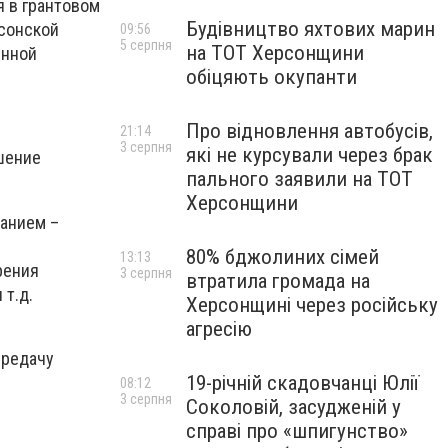
 в грантовом
Будівництво яхтових марин
рсонской
09:56
5 серпня
на ТОТ Херсонщини
енной
обіцяють окупанти
Про відновлення автобусів,
21:14
3 серпня
які не курсували через брак
шение
пального заявили на ТОТ
Херсонщини
анием –
80% бджолиних сімей
13:13
рения
3 серпня
втратила громада на
 т.д.
Херсонщині через російську
агресію
ередачу
19-річній скадовчанці Юлії
08:12
3 серпня
Соколовій, засудженій у
справі про «шпигунство»