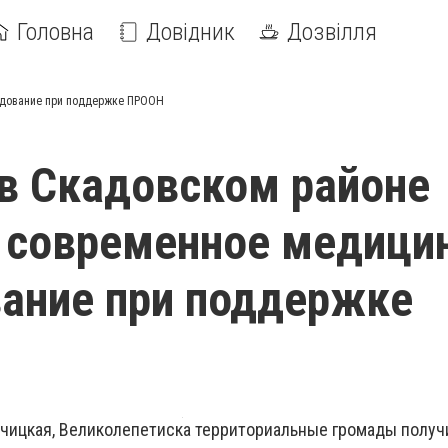
Головна
Довідник
Дозвілля
удование при поддержке ПРООН
в Скадовском районе
 современное медици
ание при поддержке
ачицкая, Великолепетиска территориальные громады получ