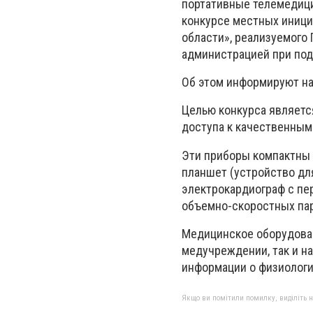
портативные телемедици
конкурсе местных иници
области», реализуемого
администрацией при под
Об этом информируют на
Целью конкурса являетс
доступа к качественным
Эти приборы компактны
планшет (устройство дл
электрокардиограф с пе
объемно-скоростных пара
Медицинское оборудован
медучреждении, так и н
информации о физиологи
Якщо ви помітили помилку, виділіть нео