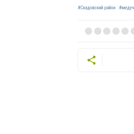
#Скадовский район
#медуч