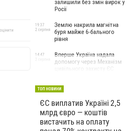
залишили без змін вирок у
Росії
Землю накрила магнітна
19:37
2 серпня
 оцінити
буря майже 6-бального
рівня
Вперше Україна надала
14:47
2 серпня
допомогу через Механізм
цивільного захисту ЄС
ТОП НОВИНИ
ЄС виплатив Україні 2,5
млрд євро — коштів
вистачить на оплату