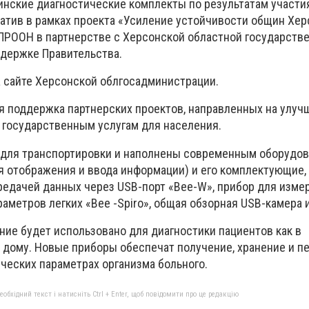
нские диагностические комплекты по результатам участия
атив в рамках проекта «Усиление устойчивости общин Хе
 ПРООН в партнерстве с Херсонской областной государств
держке Правительства.
 сайте Херсонской облгосадминистрации.
я поддержка партнерских проектов, направленных на улуч
 государственным услугам для населения.
 для транспортировки и наполнены современным оборудов
я отображения и ввода информации) и его комплектующие,
редачей данных через USB-порт «Вее-W», прибор для изме
метров легких «Вее -Spiro», общая обзорная USB-камера и
ие будет использовано для диагностики пациентов как в
а дому. Новые приборы обеспечат получение, хранение и п
ческих параметрах организма больного.
бхідний текст і натисніть Ctrl + Enter, щоб повідомити про це редакцію