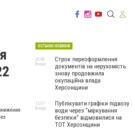
ОСТАННІ НОВИНИ
ля
Строк переоформлення
22:58
Вчора
документів на нерухомість
22
знову продовжила
окупаційна влада
Херсонщини
Публікувати графіки підвозу
12:57
Вчора
понижение
води через “міркування
без
безпеки” відмовилися на
ТОТ Херсонщини