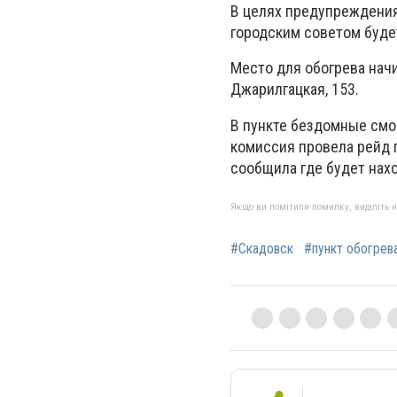
В целях предупреждения
городским советом буде
Место для обогрева начин
Джарилгацкая, 153.
В пункте бездомные смо
комиссия провела рейд 
сообщила где будет нахо
Якщо ви помітили помилку, виділіть нео
#Скадовск
#пункт обогрев