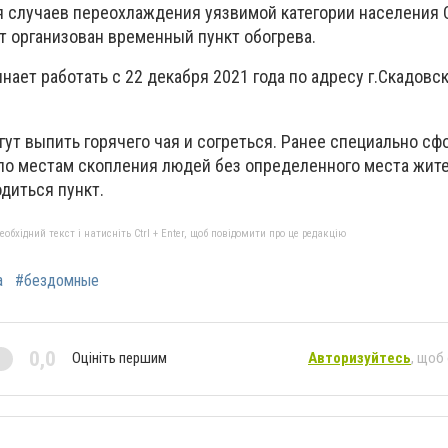
 случаев переохлаждения уязвимой категории населения
т организован временный пункт обогрева.
ает работать с 22 декабря 2021 года по адресу г.Скадовск,
гут выпить горячего чая и согреться. Ранее специально с
по местам скопления людей без определенного места жите
диться пункт.
бхідний текст і натисніть Ctrl + Enter, щоб повідомити про це редакцію
а
#бездомные
0,0
Оцініть першим
Авторизуйтесь
, щоб