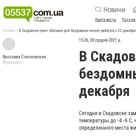
Новини
Карта міста
Погода
Головна
В Скадовске пункт обогрева для бездомных начнет работать с 22 декабря
15:26, 20 грудня 2021 р.
В Скадов
Ярослава Соколовская
Журналист
бездомны
декабря
Сегодня в Скадовске за
температуры до -4 -6 С,
определенного места жи