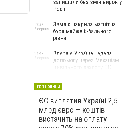
залишили без змін вирок у
Росії
Землю накрила магнітна
19:37
2 серпня
буря майже 6-бального
рівня
Вперше Україна надала
14:47
2 серпня
допомогу через Механізм
цивільного захисту ЄС
ТОП НОВИНИ
ЄС виплатив Україні 2,5
млрд євро — коштів
вистачить на оплату