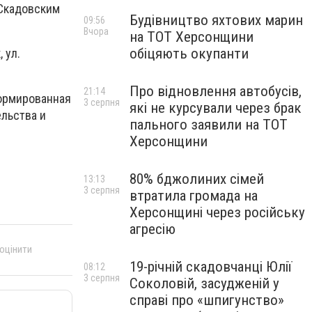
 Скадовским
Будівництво яхтових марин
09:56
Вчора
на ТОТ Херсонщини
обіцяють окупанти
 ул.
Про відновлення автобусів,
21:14
формированная
3 серпня
які не курсували через брак
льства и
пального заявили на ТОТ
Херсонщини
80% бджолиних сімей
13:13
3 серпня
втратила громада на
Херсонщині через російську
агресію
 оцінити
19-річній скадовчанці Юлії
08:12
3 серпня
Соколовій, засудженій у
справі про «шпигунство»