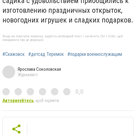
садика с удовольствием приобщились к
изготовлению праздничных открыток,
новогодних игрушек и сладких подарков.
Якщо ви помітили помилку, виділіть необхідний текст і натисніть Ctrl + Enter, щоб
повідомити про це редакцію
#Скажовск
#детсад Теремок
#подарки военнослужащим
Ярослава Соколовская
Журналист
0,0
Авторизуйтесь
, щоб оцінити