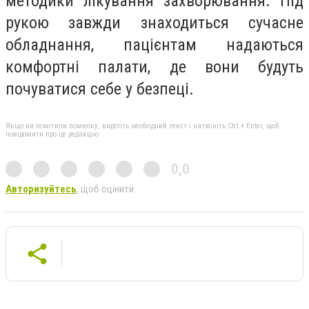
методики лікування захворювання. Під
рукою завжди знаходиться сучасне
обладнання, пацієнтам надаються
комфортні палати, де вони будуть
почуватися себе у безпеці.
Якщо ви помітили помилку, виділіть необхідний текст і натисніть Ctrl + Enter, щоб
повідомити про це редакцію
0,0
Авторизуйтесь
, щоб оцінити