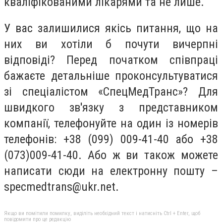
кваліфікованими лікарями та не лише.
У вас залишилися якісь питання, що на
них ви хотіли б почути вичерпні
відповіді? Перед початком співпраці
бажаєте детальніше проконсультуватися
зі спеціалістом «СпецМедТранс»? Для
швидкого зв'язку з представником
компанії, телефонуйте на один із номерів
телефонів: +38 (099) 009-41-40 або +38
(073)009-41-40. Або ж ви також можете
написати сюди на електронну пошту –
specmedtrans@ukr.net
.
Якщо ви помітили помилку, виділіть необхідний текст і натисніть Ctrl + Enter, щоб
повідомити про це редакцію