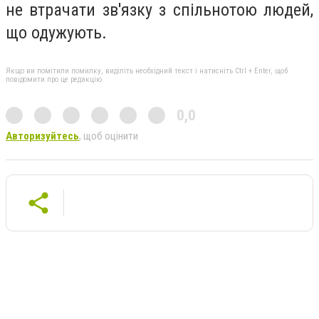
не втрачати зв'язку з спільнотою людей,
що одужують.
Якщо ви помітили помилку, виділіть необхідний текст і натисніть Ctrl + Enter, щоб
повідомити про це редакцію
0,0
Авторизуйтесь
, щоб оцінити