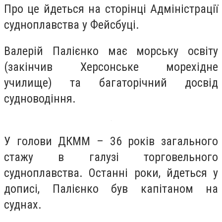
Про це йдеться на сторінці Адміністрації
судноплавства у Фейсбуці.
Валерій Палієнко має морську освіту
(закінчив Херсонське морехідне
училище) та багаторічний досвід
судноводіння.
У голови ДКММ – 36 років загального
стажу в галузі торговельного
судноплавства. Останні роки, йдеться у
дописі, Палієнко був капітаном на
суднах.