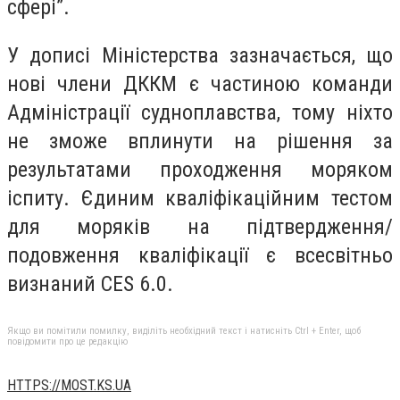
сфері”.
У дописі Міністерства зазначається, що
нові члени ДККМ є частиною команди
Адміністрації судноплавства, тому ніхто
не зможе вплинути на рішення за
результатами проходження моряком
іспиту. Єдиним кваліфікаційним тестом
для моряків на підтвердження/
подовження кваліфікації є всесвітньо
визнаний CES 6.0.
Якщо ви помітили помилку, виділіть необхідний текст і натисніть Ctrl + Enter, щоб
повідомити про це редакцію
HTTPS://MOST.KS.UA