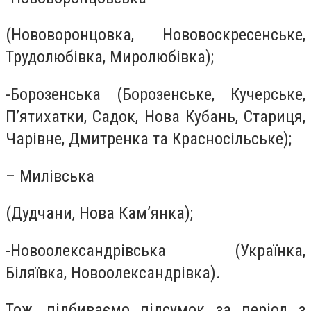
(Нововоронцовка, Нововоскресенське,
Трудолюбівка, Миролюбівка);
-Борозенська (Борозенське, Кучерське,
П’ятихатки, Садок, Нова Кубань, Стариця,
Чарівне, Дмитренка та Красносільське);
– Милівська
(Дудчани, Нова Кам’янка);
-Новоолександрівська (Українка,
Біляївка, Новоолександрівка).
Тож, підбиваємо підсумок за період з