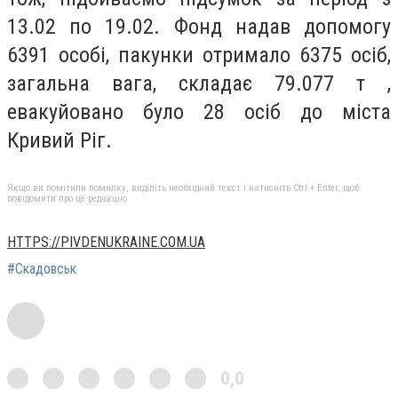
13.02 по 19.02. Фонд надав допомогу
6391 особі, пакунки отримало 6375 осіб,
загальна вага, складає 79.077 т ,
евакуйовано було 28 осіб до міста
Кривий Ріг.
Якщо ви помітили помилку, виділіть необхідний текст і натисніть Ctrl + Enter, щоб
повідомити про це редакцію
HTTPS://PIVDENUKRAINE.COM.UA
#Скадовськ
0,0