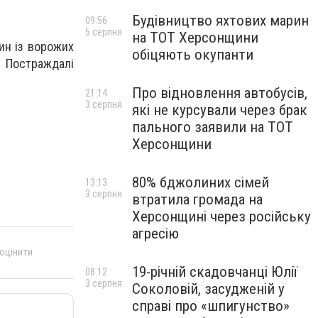
Будівництво яхтових марин
09:56
5 серпня
на ТОТ Херсонщини
ин із ворожих
обіцяють окупанти
. Постраждалі
Про відновлення автобусів,
21:14
3 серпня
які не курсували через брак
пального заявили на ТОТ
Херсонщини
80% бджолиних сімей
13:13
3 серпня
втратила громада на
Херсонщині через російську
агресію
 оцінити
19-річній скадовчанці Юлії
08:12
3 серпня
Соколовій, засудженій у
справі про «шпигунство»