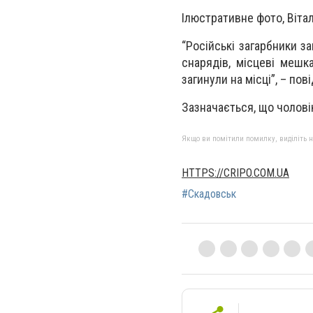
Ілюстративне фото, Вітал
“Російські загарбники з
снарядів, місцеві мешк
загинули на місці”, – по
Зазначається, що чоловік
Якщо ви помітили помилку, виділіть нео
HTTPS://CRIPO.COM.UA
#Скадовськ