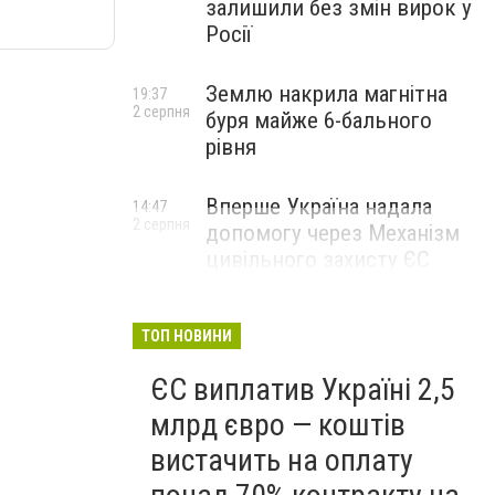
залишили без змін вирок у
Росії
Землю накрила магнітна
19:37
2 серпня
буря майже 6-бального
рівня
Вперше Україна надала
14:47
2 серпня
допомогу через Механізм
цивільного захисту ЄС
ТОП НОВИНИ
ЄС виплатив Україні 2,5
млрд євро — коштів
вистачить на оплату