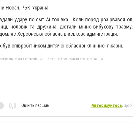
ій Носач, РБК-Україна
авдали удару по смт Антонівка… Коли поряд розірвався од
анці, чоловік та дружина, дістали мінно-вибухову травму
відомляє Херсонська обласна військова адміністрація.
 був співробітником дитячої обласної клінічної лікарні.
бхідний текст і натисніть Ctrl + Enter, щоб повідомити про це редакцію
0,0
Оцініть першим
Авторизуйтесь
, щоб