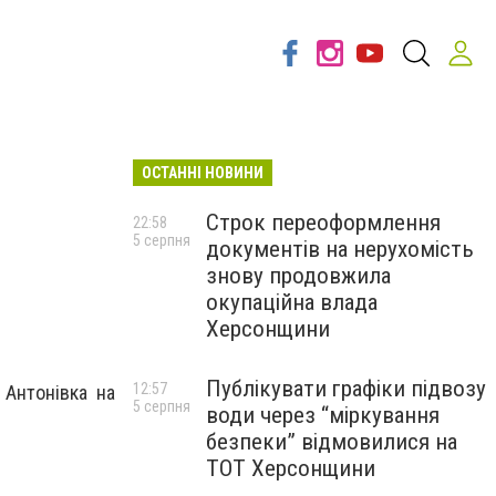
ОСТАННІ НОВИНИ
Строк переоформлення
22:58
5 серпня
документів на нерухомість
знову продовжила
окупаційна влада
Херсонщини
Публікувати графіки підвозу
12:57
 Антонівка на
5 серпня
води через “міркування
безпеки” відмовилися на
ТОТ Херсонщини