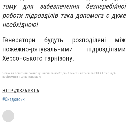
тому для забезпечення безперебійної
роботи підрозділів така допомога є дуже
необхідною!
Генератори будуть розподілені між
пожежно-рятувальними підрозділами
Херсонського гарнізону.
Якщо ви помітили помилку, виділіть необхідний текст і натисніть Ctrl + Enter, щоб
повідомити про це редакцію
HTTP://KSZA.KS.UA
#Скадовськ