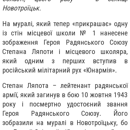
Новотроїцьк.
На муралі, який тепер «прикрашає» одну
із стін місцевої школи № 1 нанесене
зображення Героя Радянського Союзу
Степана Ляпоти і місцевого школяра,
який одним з перших вступив в
російський мілітарний рух «Юнармія».
Степан Ляпота – лейтенант радянської
армії, який загинув в бою 10 жовтня 1943
року і посмертно удостоєний звання
Героя Радянського Союзу. Його
зобразили на муралі в Новотроїцьку, бо