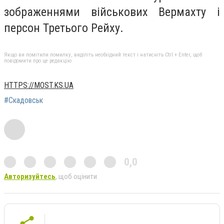
зображеннями військових Вермахту і
персон Третього Рейху.
Якщо ви помітили помилку, виділіть необхідний текст і натисніть Ctrl + Enter, щоб
повідомити про це редакцію
HTTPS://MOST.KS.UA
#Скадовськ
0,0
Авторизуйтесь
, щоб оцінити