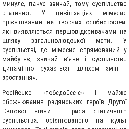
минуле, панує звичай, тому суспільство
статично. У цивілізаціях мімесис
орієнтований на творчих особистостей,
які виявляються першовідкривачами на
шляху загальнолюдської мети. У
суспільстві, де мімесис спрямований у
майбутнє, звичай в’яне і суспільство
динамічно рухається шляхом змін і
зростання».
Російське «побєдобєсіє» і майже
обожнювання радянських героїв Другої
Світової війни – риса статичного
суспільства, орієнтованого на культ