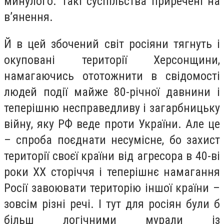
минулого. Такі суспільства приречені на
в’янення.
Й в цей збочений світ росіяни тягнуть і
окуповані території Херсонщини,
намагаючись ототожнити в свідомості
людей події майже 80-річної давнини і
теперішню несправедливу і загарбницьку
війну, яку РФ веде проти України. Але це
– спроба поєднати несумісне, бо захист
території своєї країни від агресора в 40-ві
роки ХХ сторіччя і теперішнє намагання
Росії завоювати територію іншої країни –
зовсім різні речі. І тут для росіян були б
більш логічними мурали із