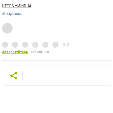
HTTPS://MIND.UA
#Скадовськ
0,0
Авторизуйтесь
, щоб оцінити