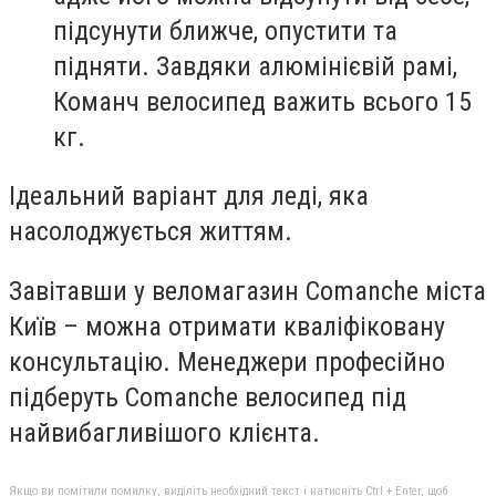
підсунути ближче, опустити та
підняти. Завдяки алюмінієвій рамі,
Команч велосипед важить всього 15
кг.
Ідеальний варіант для леді, яка
насолоджується життям.
Завітавши у веломагазин Comanche міста
Київ – можна отримати кваліфіковану
консультацію. Менеджери професійно
підберуть Comanche велосипед під
найвибагливішого клієнта.
Якщо ви помітили помилку, виділіть необхідний текст і натисніть Ctrl + Enter, щоб