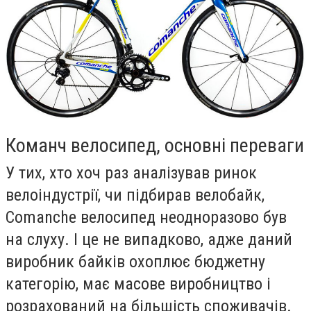
Команч велосипед, основні переваги
У тих, хто хоч раз аналізував ринок
велоіндустрії, чи підбирав велобайк,
Comanche велосипед неодноразово був
на слуху. І це не випадково, адже даний
виробник байків охоплює бюджетну
категорію, має масове виробництво і
розрахований на більшість споживачів.