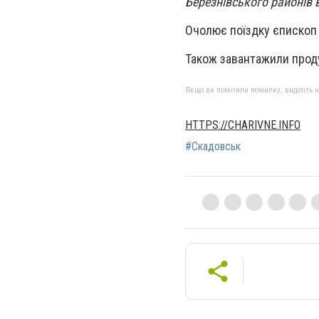
Березнівського районів 
Очолює поїздку єпископ
Також завантажили проду
Якщо ви помітили помилку, виділіть нео
HTTPS://CHARIVNE.INFO
#Скадовськ