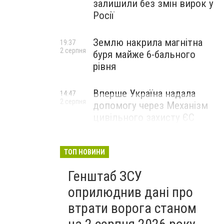
залишили без змін вирок у
Росії
Землю накрила магнітна
19:37
2 серпня
буря майже 6-бального
рівня
Вперше Україна надала
14:47
2 серпня
допомогу через Механізм
цивільного захисту ЄС
ТОП НОВИНИ
Генштаб ЗСУ
оприлюднив дані про
втрати ворога станом