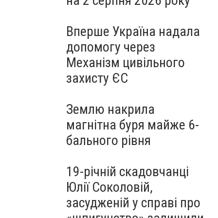
на 2 серпня 2026 року
Вперше Україна надала
допомогу через
Механізм цивільного
захисту ЄС
Землю накрила
магнітна буря майже 6-
бального рівня
19-річній скадовчанці
Юлії Соколовій,
засудженій у справі про