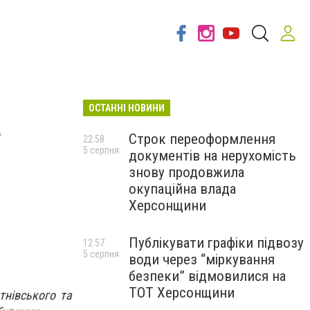
ОСТАННІ НОВИНИ
з
Строк переоформлення
22:58
5 серпня
документів на нерухомість
знову продовжила
окупаційна влада
Херсонщини
Публікувати графіки підвозу
12:57
5 серпня
води через “міркування
безпеки” відмовилися на
ТОТ Херсонщини
тнівського та