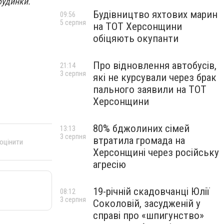
будинки.
Будівництво яхтових марин
09:56
5 серпня
на ТОТ Херсонщини
обіцяють окупанти
Про відновлення автобусів,
21:14
3 серпня
які не курсували через брак
пального заявили на ТОТ
Херсонщини
80% бджолиних сімей
13:13
3 серпня
втратила громада на
 оцінити
Херсонщині через російську
агресію
19-річній скадовчанці Юлії
08:12
3 серпня
Соколовій, засудженій у
справі про «шпигунство»