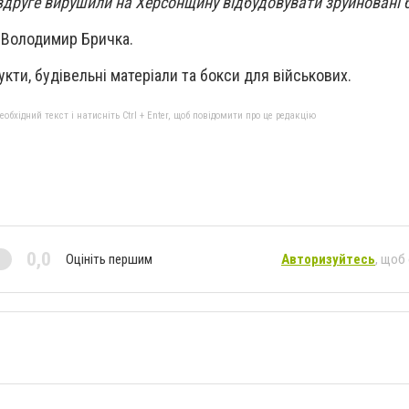
вдруге вирушили на Херсонщину відбудовувати зруйновані 
 Володимир Бричка.
кти, будівельні матеріали та бокси для військових.
бхідний текст і натисніть Ctrl + Enter, щоб повідомити про це редакцію
0,0
Оцініть першим
Авторизуйтесь
, щоб