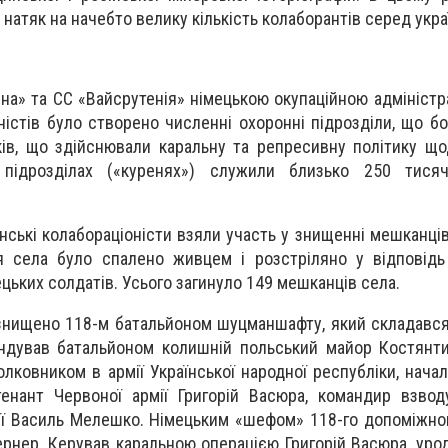
натяк на начебто велику кількість колаборантів серед украї
ина» та СС «Вайсрутенія» німецькою окупаційною адміністр
ністів було створено численні охоронні підрозділи, що б
иків, що здійснювали каральну та репресивну політику щ
 підрозділах («куренях») служили близько 250 тисяч
їнські колабораціоністи взяли участь у знищенні мешканці
я села було спалено живцем і розстріляно у відповідь
ецьких солдатів. Усього загинуло 149 мешканців села.
знищено 118-м батальйоном шуцманшафту, який складавс
мандував батальйоном колишній польський майор Костянт
лковником в армії Української народної республіки, нача
енант Червоної армії Григорій Васюра, командир взвод
ії Василь Мелешко. Німецьким «шефом» 118-го допоміжно
Кернер. Керував каральною операцією Григорій Васюра, уро