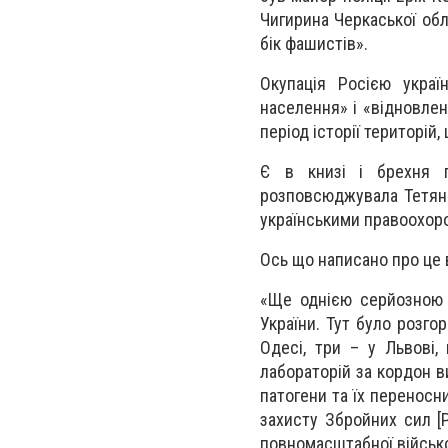
Чигирина Черкаської обл
бік фашистів».
Окупація Росією украї
населення» і «відновлен
період історії територій
Є в книзі і брехня п
розповсюджувала Тетяна
українськими правоохоро
Ось що написано про це 
«Ще однією серйозною з
України. Тут було розгор
Одесі, три – у Львові,
лабораторій за кордон в
патогени та їх переносни
захисту Збройних сил [Р
повномасштабної військо