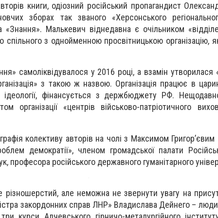
вторів книги, одіозний російський пропагандист Олексан
новчих зборах так званого «Херсонського регіональног
а «Знання». Малькевич віднедавна є очільником «відділ
о спільного з однойменною просвітницькою організацію, як
ння» самоліквідувалося у 2016 році, а взамін утворилася 
ганізація» з такою ж назвою. Організація працює в цари
ої ідеології, фінансується з держбюджету РФ. Нещодав
ом організації «центрів військово-патріотичного вихо
ографія колективу авторів на чолі з Максимом Григор’євим
блем демократії», членом громадської палати Російськ
ук, професора російського державного гуманітарного уніве
е різношерстий, але неможна не звернути увагу на присут
істра закордонних справ ЛНР» Владислава Дейнего – людин
 три курси Алчевського гірничо-металургійного інституту