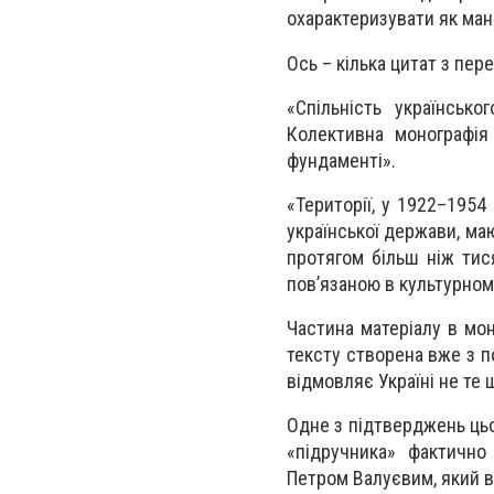
охарактеризувати як мані
Ось – кілька цитат з пе
«Спільність українсько
Колективна монографія
фундаменті».
«Території, у 1922–1954 
української держави, маю
протягом більш ніж тися
пов’язаною в культурном
Частина матеріалу в мон
тексту створена вже з по
відмовляє Україні не те 
Одне з підтверджень цьо
«підручника» фактично
Петром Валуєвим, який 