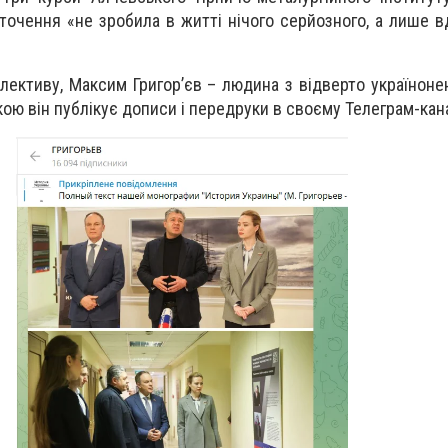
точення «не зробила в житті нічого серйозного, а лише в
олективу, Максим Григор’єв – людина з відверто українон
кою він публікує дописи і передруки в своєму Телеграм-кана