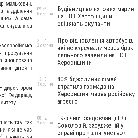
др Малькевич,
Будівництво яхтових марин
09:56
о відділення
5 серпня
на ТОТ Херсонщини
ення». А саме
обіцяють окупанти
а існувала за
Про відновлення автобусів,
21:14
«всеросійська
3 серпня
які не курсували через брак
ні просування
пального заявили на ТОТ
но анонсовано
Херсонщини
вання дітей і
80% бджолиних сімей
13:13
3 серпня
втратила громада на
 – директором
Херсонщині через російську
ої Федерації,
агресію
рситету.
19-річній скадовчанці Юлії
08:12
ність там так
3 серпня
Соколовій, засудженій у
и, яка не має
справі про «шпигунство»
) і навіть за