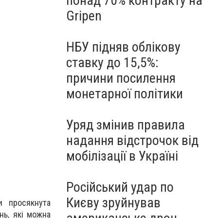
понад 70% контракту на
Gripen
НБУ підняв облікову
ставку до 15,5%:
причини посилення
монетарної політики
Уряд змінив правила
надання відстрочок від
мобілізації в Україні
Російський удар по
Києву зруйнував
и просякнута
нь, які можна