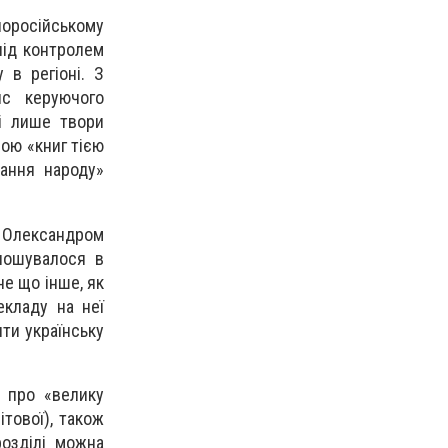
російському
під контролем
 в регіоні. З
ис керуючого
сі лише твори
ою «книг тією
тання народу»
ом Олександром
олошувалося в
не що інше, як
екладу на неї
ти українську
ь про «велику
тової), також
розділі можна