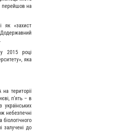
і перейшов на
і як «захист
 «Додержавний
.
 у 2015 році
рситету», яка
 на території
єві, п’ять – в
з українських
ож небезпечні
а біологічного
ні залучені до