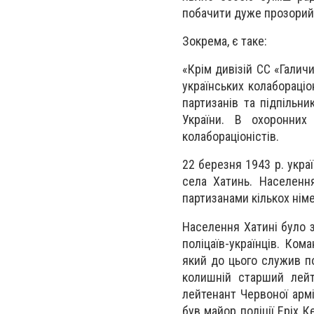
побачити дуже прозорий 
Зокрема, є таке:
«Крім дивізій СС «Галич
українських колабораціо
партизанів та підпільн
України. В охоронних
колабораціоністів.
22 березня 1943 р. укра
села Хатинь. Населенн
партизанами кількох нім
Населення Хатині було 
поліцаїв-українців. Ко
який до цього служив по
колишній старший лейт
лейтенант Червоної арм
був майор поліції Еріх 