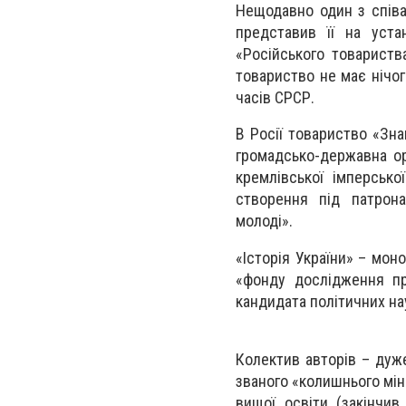
Нещодавно один з співа
представив її на уста
«Російського товариств
товариство не має нічог
часів СРСР.
В Росії товариство «Зна
громадсько-державна ор
кремлівської імперськ
створення під патронат
молоді».
«Історія України» – мон
«фонду дослідження про
кандидата політичних на
Колектив авторів – дуж
званого «колишнього мін
вищої освіти (закінчив