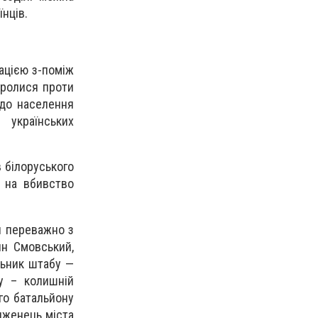
нців.
ацією з-поміж
оролися проти
одо населення
 українських
в білоруського
 на вбивство
я переважно з
ин Смовський,
льник штабу —
у – колишній
го батальйону
дженець міста