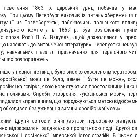
о повстання 1863 р. царський уряд побачив у мало
розу. При цьому Петербург виходив із питань збереження 
итуації на Правобережжі, побоюючись польського впливу
 цензурного комітету в 1863 р. був розісланий прип
іх справ Росії П. А. Валуєва, «щоб дозволялися у пре
о належать до витонченої літератури». Перепустка цензур
ту, навчальних і взагалі призначених для первісного чи
льших розпоряджень.
 лише у певної інстанції, було високо схвалено імператор
лоросійської мови не було, немає і бути не може», ог
оросійська говірка, якою користуються простолюдини і яка 
ана поляками. Спроби створення «української мови», пер
озглядалися «прагненням, що породжуються метою відокреми
д обходився без уживання загальноросійської мови».
ений Другій світовій війні (автори переважно згадуют
чно відокремлені радянською пропагандою події Другої сві
нської і російської імперської історіографій. В цьому 