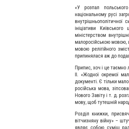
«У розпал польськог
національному русі заг
внутрішньополітичної с
ініціативи Київського
міністерством внутрішн
малоросійською мовою, щ
мовою релігійного зміс
припинялася аж до пода
Припис, хоч і це таємно
II. «Жодної окремої ма
документі. Є тільки мал
російська мова, зіпсов
Нового Завіту і т. д. р
мову, щоб тутешній наро
Розділ книжки, присвяч
вітчизняну війну» – шту
являє собою суміш радя