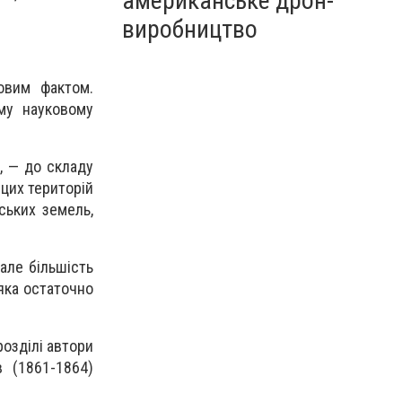
американське дрон-
виробництво
ковим фактом.
ому науковому
., — до складу
 цих територій
ських земель,
 але більшість
 яка остаточно
розділі автори
 (1861-1864)