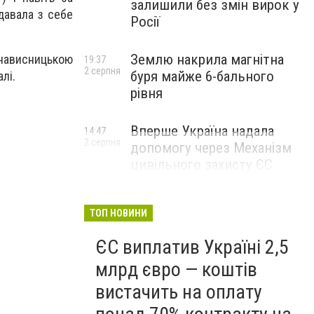
залишили без змін вирок у
давала з себе
Росії
Землю накрила магнітна
енависницькою
19:37
2 серпня
буря майже 6-бального
лі.
рівня
Вперше Україна надала
14:47
2 серпня
допомогу через Механізм
цивільного захисту ЄС
ТОП НОВИНИ
ЄС виплатив Україні 2,5
млрд євро — коштів
вистачить на оплату