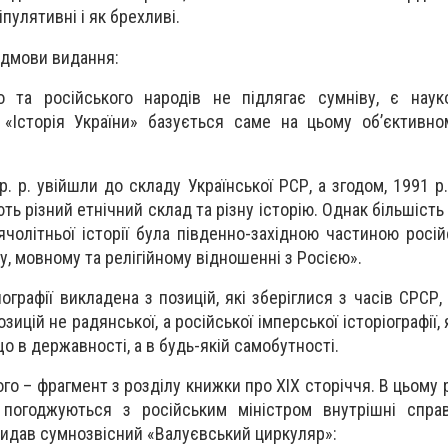
пулятивні і як брехливі.
редмови видання:
го та російського народів не підлягає сумніву, є нау
 «Історія України» базується саме на цьому об’єктивн
p. p. увійшли до складу Української РСР, а згодом, 1991 р
ть різний етнічний склад та різну історію. Однак більшість
чолітньої історії була південно-західною частиною росій
у, мовному та релігійному відношенні з Росією».
ографії викладена з позицій, які зберіглися з часів СРСР,
зицій не радянської, а російської імперської історіографії,
що в державності, а в будь-якій самобутності.
го – фрагмент з розділу книжки про XIX сторіччя. В цьому 
 погоджуються з російським міністром внутрішні справ
видав сумнозвісний «Валуєвський циркуляр»: