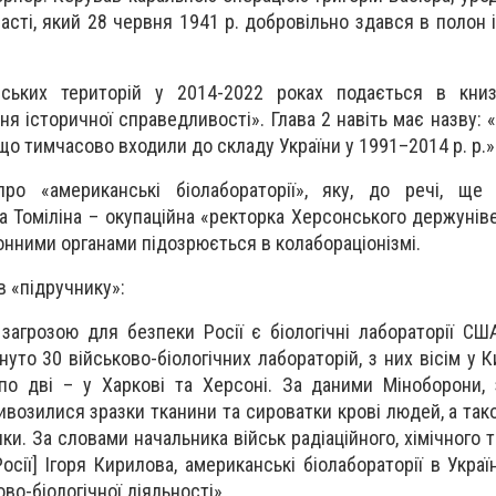
асті, який 28 червня 1941 р. добровільно здався в полон 
нських територій у 2014-2022 роках подається в книз
ня історичної справедливості». Глава 2 навіть має назву:
, що тимчасово входили до складу України у 1991–2014 p. p.»
ро «американські біолабораторії», яку, до речі, ще
 Томіліна – окупаційна «ректорка Херсонського держуніве
нними органами підозрюється в колабораціонізмі.
в «підручнику»:
агрозою для безпеки Росії є біологічні лабораторії США
нуто 30 військово-біологічних лабораторій, з них вісім у Ки
 по дві – у Харкові та Херсоні. За даними Міноборони, 
ивозилися зразки тканини та сироватки крові людей, а так
ки. За словами начальника військ радіаційного, хімічного т
осії] Ігоря Кирилова, американські біолабораторії в Украї
во-біологічної діяльності».