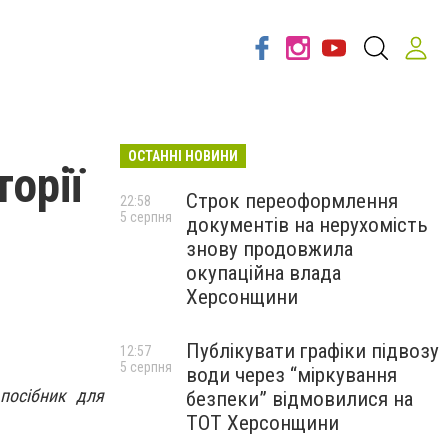
ОСТАННІ НОВИНИ
торії
Строк переоформлення
22:58
5 серпня
документів на нерухомість
знову продовжила
окупаційна влада
Херсонщини
Публікувати графіки підвозу
12:57
5 серпня
води через “міркування
посібник для
безпеки” відмовилися на
ТОТ Херсонщини