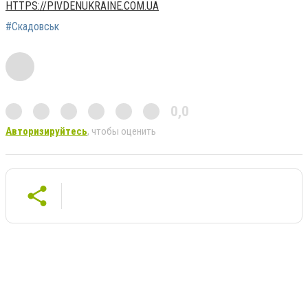
HTTPS://PIVDENUKRAINE.COM.UA
#Скадовськ
0,0
Авторизируйтесь
, чтобы оценить