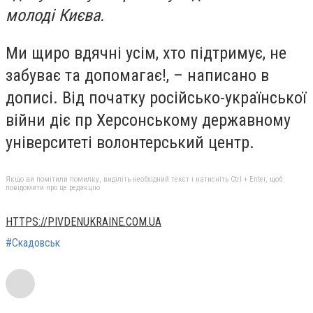
молоді Києва.
Ми щиро вдячні усім, хто підтримує, не
забуває та допомагає!, – написано в
дописі. Від початку російсько-української
війни діє пр Херсонському державному
університеті волонтерський центр.
Якщо ви помітили помилку, виділіть необхідний текст і натисніть Ctrl + Enter, щоб
повідомити про це редакцію
HTTPS://PIVDENUKRAINE.COM.UA
#Скадовськ