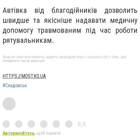
Автівка від благодійників дозволить
швидше та якісніше надавати медичну
допомогу травмованим під час роботи
рятувальникам.
Якщо ви помітили помилку, виділіть необхідний текст і натисніть Ctrl + Enter, щоб
повідомити про це редакцію
HTTPS://MOST.KS.UA
#Скадовськ
0,0
Авторизуйтесь
, щоб оцінити