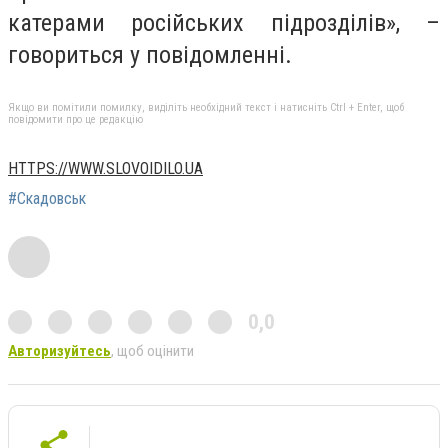
катерами російських підрозділів», –
говориться у повідомленні.
Якщо ви помітили помилку, виділіть необхідний текст і натисніть Ctrl + Enter, щоб
повідомити про це редакцію
HTTPS://WWW.SLOVOIDILO.UA
#Скадовськ
0,0
Авторизуйтесь
, щоб оцінити