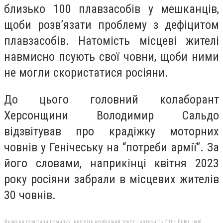
близько 100 плавзасобів у мешканців,
щоби розв’язати проблему з дефіцитом
плавзасобів. Натомість місцеві жителі
навмисно псують свої човни, щоби ними
не могли скористатися росіяни.
До цього головний колаборант
Херсонщини Володимир Сальдо
відзвітував про крадіжку моторних
човнів у Генічеську на “потреби армії”. За
його словами, наприкінці квітня 2023
року росіяни забрали в місцевих жителів
30 човнів.
Якщо ви помітили помилку, виділіть необхідний текст і натисніть Ctrl + Enter, щоб