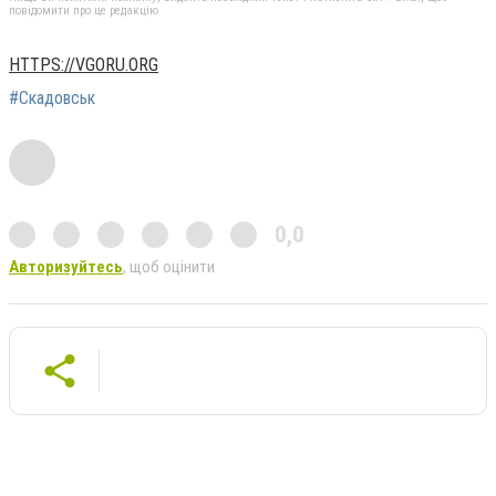
повідомити про це редакцію
HTTPS://VGORU.ORG
#Скадовськ
0,0
Авторизуйтесь
, щоб оцінити