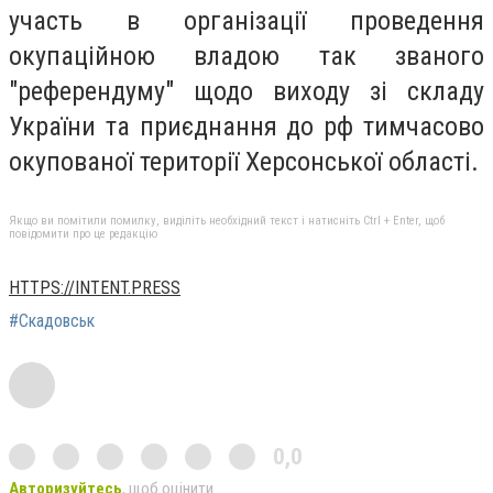
участь в організації проведення
окупаційною владою так званого
"референдуму" щодо виходу зі складу
України та приєднання до рф тимчасово
окупованої території Херсонської області.
Якщо ви помітили помилку, виділіть необхідний текст і натисніть Ctrl + Enter, щоб
повідомити про це редакцію
HTTPS://INTENT.PRESS
#Скадовськ
0,0
Авторизуйтесь
, щоб оцінити