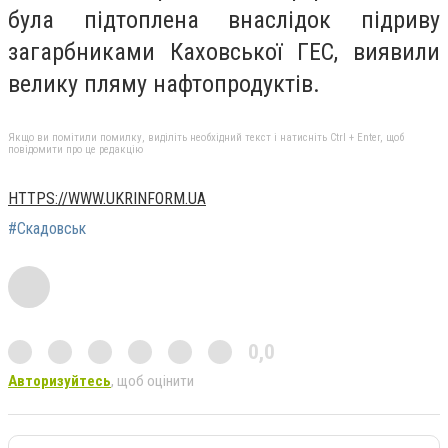
була підтоплена внаслідок підриву
загарбниками Каховської ГЕС, виявили
велику пляму нафтопродуктів.
Якщо ви помітили помилку, виділіть необхідний текст і натисніть Ctrl + Enter, щоб
повідомити про це редакцію
HTTPS://WWW.UKRINFORM.UA
#Скадовськ
0,0
Авторизуйтесь
, щоб оцінити