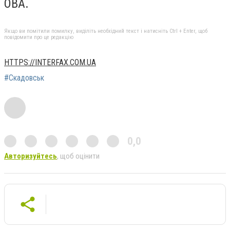
ОВА.
Якщо ви помітили помилку, виділіть необхідний текст і натисніть Ctrl + Enter, щоб
повідомити про це редакцію
HTTPS://INTERFAX.COM.UA
#Скадовськ
0,0
Авторизуйтесь
, щоб оцінити