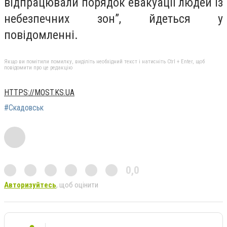
відпрацювали порядок евакуації людей із
небезпечних зон”, йдеться у
повідомленні.
Якщо ви помітили помилку, виділіть необхідний текст і натисніть Ctrl + Enter, щоб
повідомити про це редакцію
HTTPS://MOST.KS.UA
#Скадовськ
0,0
Авторизуйтесь
, щоб оцінити