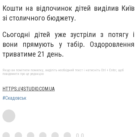
Кошти на відпочинок дітей виділив Київ
зі столичного бюджету.
Сьогодні дітей уже зустріли з потягу і
вони прямують у табір. Оздоровлення
триватиме 21 день.
Якщо ви помітили помилку, виділіть необхідний текст і натисніть Ctrl + Enter, щоб
повідомити про це редакцію
HTTPS://4STUDIO.COM.UA
#Скадовськ
0,0