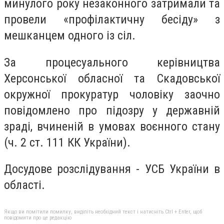
минулого року незаконного затримали та
провели «профілактичну бесіду» з
мешканцем одного із сіл.
За процесуального керівництва
Херсонської обласної та Скадовської
окружної прокуратур чоловіку заочно
повідомлено про підозру у державній
зраді, вчиненій в умовах воєнного стану
(ч. 2 ст. 111 КК України).
Досудове розслідування - УСБ України в
області.
Якщо ви помітили помилку, виділіть необхідний текст і натисніть Ctrl + Enter, щоб
повідомити про це редакцію