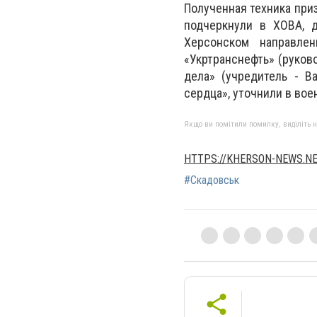
Полученная техника при
подчеркнули в ХОВА, 
Херсонском направле
«Укртранснефть» (руков
дела» (учредитель - В
сердца», уточнили в во
Якщо ви помітили помилку, виділіть нео
HTTPS://KHERSON-NEWS.N
#Скадовськ