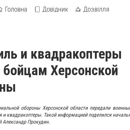
Головна
Довідник
Дозвілля
ль и квадракоптеры
 бойцам Херсонской
оны
риальной обороны Херсонской области передали военны
я и квадракоптеры. Такой информацией поделился началь
й Александр Прокудин.