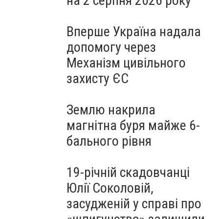
на 2 серпня 2026 року
Вперше Україна надала
допомогу через
Механізм цивільного
захисту ЄС
Землю накрила
магнітна буря майже 6-
бального рівня
19-річній скадовчанці
Юлії Соколовій,
засудженій у справі про