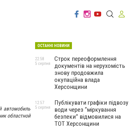
ОСТАННІ НОВИНИ
Строк переоформлення
22:58
5 серпня
документів на нерухомість
знову продовжила
окупаційна влада
Херсонщини
Публікувати графіки підвозу
12:57
5 серпня
й автомобиль
води через “міркування
ник областной
безпеки” відмовилися на
ТОТ Херсонщини