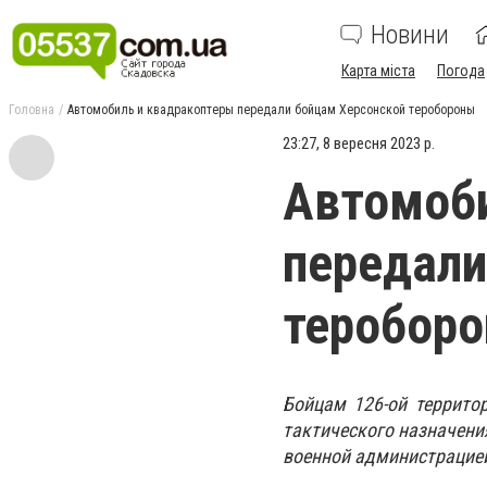
Новини
Карта міста
Погода
Головна
Автомобиль и квадракоптеры передали бойцам Херсонской теробороны
23:27, 8 вересня 2023 р.
Автомоби
передали
теробор
Бойцам 126-ой террито
тактического назначени
военной администрацие