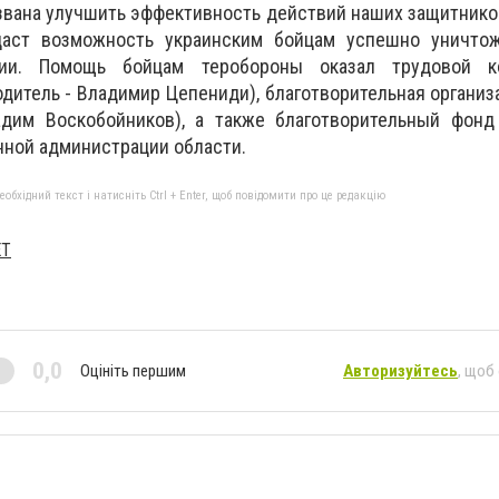
звана улучшить эффективность действий наших защитников
даст возможность украинским бойцам успешно уничтож
нии. Помощь бойцам теробороны оказал трудовой к
одитель - Владимир Цепениди), благотворительная органи
адим Воскобойников), а также благотворительный фонд
енной администрации области.
бхідний текст і натисніть Ctrl + Enter, щоб повідомити про це редакцію
ET
0,0
Оцініть першим
Авторизуйтесь
, щоб