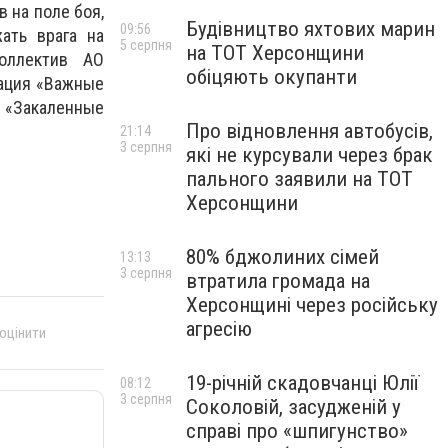
 на поле боя,
Будівництво яхтових марин
09:56
ать врага на
5 серпня
на ТОТ Херсонщини
оллектив АО
обіцяють окупанти
зация «Важные
 «Закаленные
Про відновлення автобусів,
21:14
3 серпня
які не курсували через брак
пального заявили на ТОТ
Херсонщини
80% бджолиних сімей
13:13
3 серпня
втратила громада на
Херсонщині через російську
агресію
 оцінити
19-річній скадовчанці Юлії
08:12
3 серпня
Соколовій, засудженій у
справі про «шпигунство»