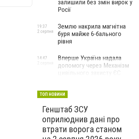
залишили без змін вирок у
Росії
Землю накрила магнітна
19:37
2 серпня
буря майже 6-бального
рівня
Вперше Україна надала
14:47
2 серпня
допомогу через Механізм
цивільного захисту ЄС
ТОП НОВИНИ
Генштаб ЗСУ
оприлюднив дані про
втрати ворога станом