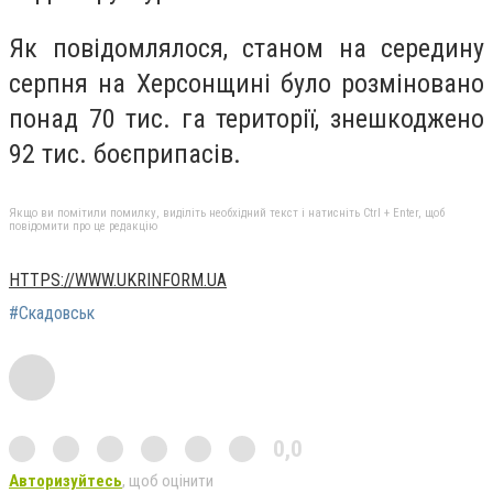
Як повідомлялося, станом на середину
серпня на Херсонщині було розміновано
понад 70 тис. га території, знешкоджено
92 тис. боєприпасів.
Якщо ви помітили помилку, виділіть необхідний текст і натисніть Ctrl + Enter, щоб
повідомити про це редакцію
HTTPS://WWW.UKRINFORM.UA
#Скадовськ
0,0
Авторизуйтесь
, щоб оцінити