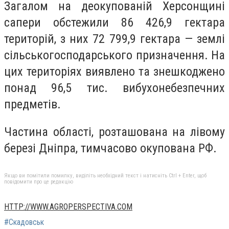
Загалом на деокупованій Херсонщині
сапери обстежили 86 426,9 гектара
територій, з них 72 799,9 гектара — землі
сільськогосподарського призначення. На
цих територіях виявлено та знешкоджено
понад 96,5 тис. вибухонебезпечних
предметів.
Частина області, розташована на лівому
березі Дніпра, тимчасово окупована РФ.
Якщо ви помітили помилку, виділіть необхідний текст і натисніть Ctrl + Enter, щоб
повідомити про це редакцію
HTTP://WWW.AGROPERSPECTIVA.COM
#Скадовськ