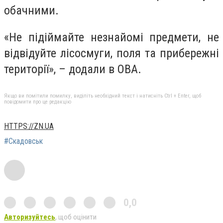
обачними.
«Не підіймайте незнайомі предмети, не
відвідуйте лісосмуги, поля та прибережні
території», – додали в ОВА.
Якщо ви помітили помилку, виділіть необхідний текст і натисніть Ctrl + Enter, щоб
повідомити про це редакцію
HTTPS://ZN.UA
#Скадовськ
0,0
Авторизуйтесь
, щоб оцінити