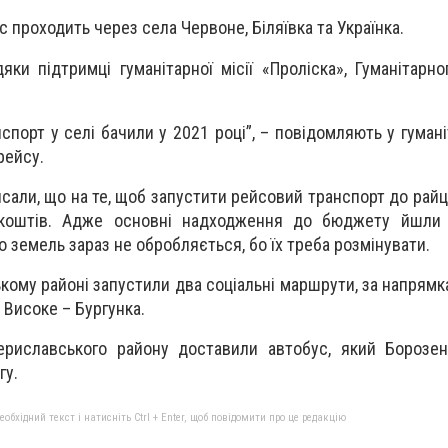
 проходить через села Червоне, Біляївка та Українка.
ки підтримці гуманітарної місії «Проліска», Гуманітарн
порт у селі бачили у 2021 році”, – повідомляють у гуманіта
рейсу.
сали, що на те, щоб запустити рейсовий транспорт до райц
коштів. Адже основні надходження до бюджету йшли з
о земель зараз не обробляється, бо їх треба розмінувати.
кому районі запустили два соціальні маршрути, за напрямк
 Високе – Бургунка.
риславського району доставили автобус, який Борозен
гу.
бхідний текст і натисніть Ctrl + Enter, щоб повідомити про це редакцію