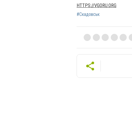
HTTPS://VGORU.ORG
#Скадовськ