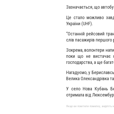
Зазначається, що автобус
Це стало можливо завдя
України (UHF).
“Останній рейсовий транс
слів пасажирів першого 
Зокрема, волонтери напи
поки що не вистачає 
господарства, а ще багат
Нагадуємо, у Бериславсь
Велика Олександрівка та
У село Нова Кубань Бе
отримала від Люксембур
Якщо ви помітили помилку, виділіть нео