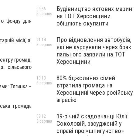
Будівництво яхтових марин
09:56
5 серпня
на ТОТ Херсонщини
ого фонду для
обіцяють окупанти
Про відновлення автобусів,
рній місії, зі
21:14
3 серпня
які не курсували через брак
пального заявили на ТОТ
ентру громаді
Херсонщини
і сільського
80% бджолиних сімей
13:13
3 серпня
втратила громада на
ами: Тягинка –
Херсонщині через російську
агресію
ська громада
19-річній скадовчанці Юлії
08:12
3 серпня
Соколовій, засудженій у
справі про «шпигунство»