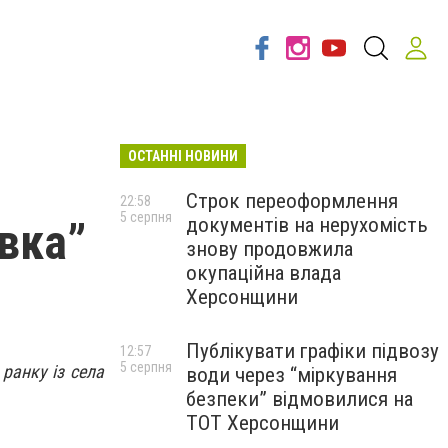
ОСТАННІ НОВИНИ
Строк переоформлення
22:58
5 серпня
документів на нерухомість
вка”
знову продовжила
окупаційна влада
Херсонщини
Публікувати графіки підвозу
12:57
5 серпня
ранку із села
води через “міркування
безпеки” відмовилися на
ТОТ Херсонщини