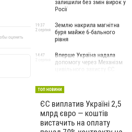
залишили без змін вирок у
Росії
Землю накрила магнітна
19:37
2 серпня
буря майже 6-бального
тобы оценить
рівня
Вперше Україна надала
14:47
2 серпня
допомогу через Механізм
цивільного захисту ЄС
ТОП НОВИНИ
ЄС виплатив Україні 2,5
млрд євро — коштів
вистачить на оплату