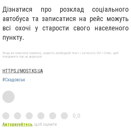
Дізнатися про розклад соціального
автобуса та записатися на рейс можуть
всі охочі у старости свого населеного
пункту.
Якщо ви помітили помилку, виділіть необхідний текст і натисніть Ctrl + Enter, щоб
повідомити про це редакцію
HTTPS://MOST.KS.UA
#Скадовськ
0,0
Авторизуйтесь
, щоб оцінити