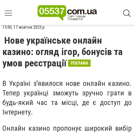
15:00, 17 жовтня 2023 р.
Нове українське онлайн
казино: огляд ігор, бонусів та
умов реєстрації
РЕКЛАМА
В Україні з'явилося нове онлайн казино.
Тепер українці зможуть зручно грати в
будь-який час та місці, де є доступ до
Інтернету.
Онлайн казино пропонує широкий вибір