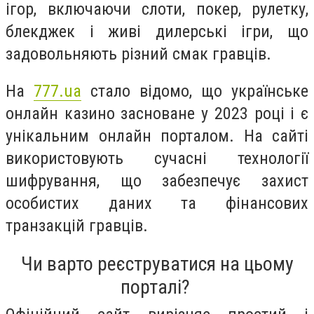
ігор, включаючи слоти, покер, рулетку,
блекджек і живі дилерські ігри, що
задовольняють різний смак гравців.
На
777.ua
стало відомо, що українське
онлайн казино засноване у 2023 році і є
унікальним онлайн порталом. На сайті
використовують сучасні технології
шифрування, що забезпечує захист
особистих даних та фінансових
транзакцій гравців.
Чи варто реєструватися на цьому
порталі?