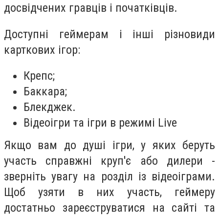
досвідчених гравців і початківців.
Доступні геймерам і інші різновиди
карткових ігор:
Крепс;
Баккара;
Блекджек.
Відеоігри та ігри в режимі Live
Якщо вам до душі ігри, у яких беруть
участь справжні круп'є або дилери -
зверніть увагу на розділ із відеоіграми.
Щоб узяти в них участь, геймеру
достатньо зареєструватися на сайті та