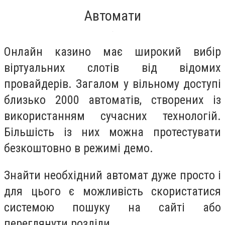
Автомати
Онлайн казино має широкий вибір
віртуальних слотів від відомих
провайдерів. Загалом у вільному доступі
близько 2000 автоматів, створених із
використанням сучасних технологій.
Більшість із них можна протестувати
безкоштовно в режимі демо.
Знайти необхідний автомат дуже просто і
для цього є можливість скористатися
системою пошуку на сайті або
переглянути розділи.