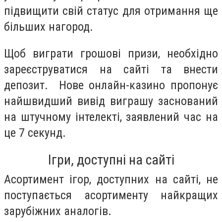
підвищити свій статус для отримання ще
більших нагород.
Щоб виграти грошові призи, необхідно
зареєструватися на сайті та внести
депозит. Нове онлайн-казино пропонує
найшвидший вивід виграшу заснований
на штучному інтелекті, заявлений час на
це 7 секунд.
Ігри, доступні на сайті
Асортимент ігор, доступних на сайті, не
поступається асортименту найкращих
зарубіжних аналогів.