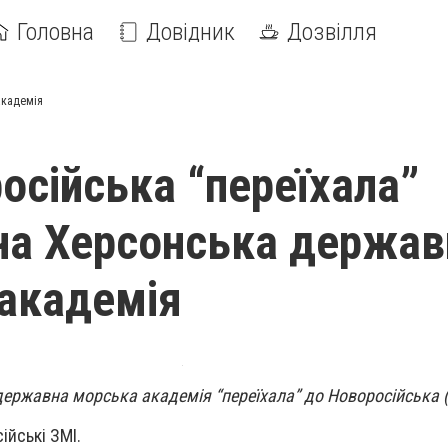
Головна
Довідник
Дозвілля
академія
осійська “переїхала”
на Херсонська держав
академія
ержавна морська академія “переїхала” до Новоросійська (
ійські ЗМІ.