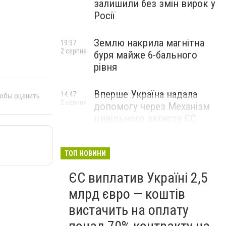
залишили без змін вирок у
Росії
Землю накрила магнітна
19:37
2 серпня
буря майже 6-бального
рівня
Вперше Україна надала
14:47
тобы оценить
2 серпня
допомогу через Механізм
цивільного захисту ЄС
ТОП НОВИНИ
ЄС виплатив Україні 2,5
млрд євро — коштів
вистачить на оплату