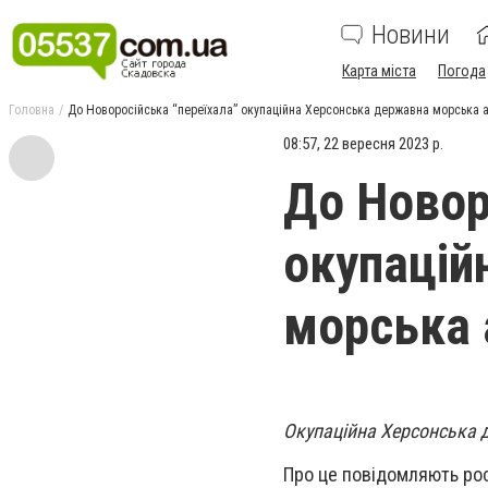
Новини
Карта міста
Погода
Головна
До Новоросійська “переїхала” окупаційна Херсонська державна морська 
08:57, 22 вересня 2023 р.
До Новор
окупацій
морська 
Окупаційна Херсонська д
Про це повідомляють рос