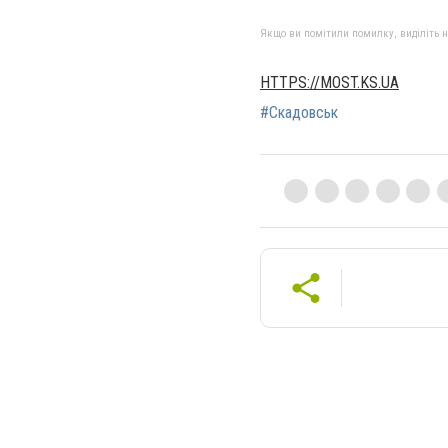
Якщо ви помітили помилку, виділіть нео
HTTPS://MOST.KS.UA
#Скадовськ