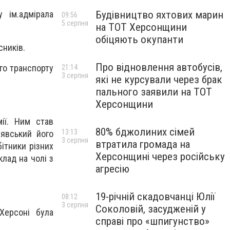
Будівництво яхтових марин
 ім.адмірала
09:56
5 серпня
на ТОТ Херсонщини
обіцяють окупанти
сників.
Про відновлення автобусів,
ого транспорту
21:14
3 серпня
які не курсували через брак
пального заявили на ТОТ
Херсонщини
ії. Ним став
80% бджолиних сімей
13:13
явський його
3 серпня
втратила громада на
бітники різних
Херсонщині через російську
лад на чолі з
агресію
19-річній скадовчанці Юлії
08:12
3 серпня
Соколовій, засудженій у
Херсоні була
справі про «шпигунство»