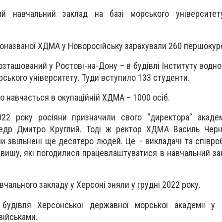
ий навчальний заклад на базі морського університету
оназваної ХДМА у Новоросійську зарахували 260 першокур
озташований у Ростові-на-Дону – в будівлі Інституту водн
рського університету. Туди вступило 133 студенти.
хто навчається в окупаційній ХДМА – 1000 осіб.
022 року росіяни призначили свого “директора” академ
федр Дмитро Круглий. Тоді ж ректор ХДМА Василь Черн
ули звільнені ще десятеро людей. Це – викладачі та співро
 вишу, які погодилися працевлаштуватися в навчальний зак
вчального закладу у Херсоні зняли у грудні 2022 року.
будівля Херсонської державної морської академії у 
військами.