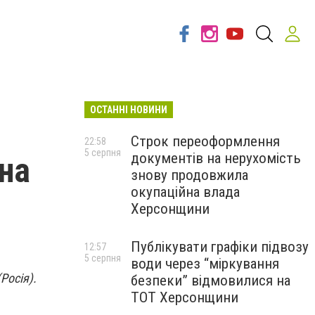
ОСТАННІ НОВИНИ
Строк переоформлення
22:58
5 серпня
документів на нерухомість
на
знову продовжила
окупаційна влада
Херсонщини
Публікувати графіки підвозу
12:57
5 серпня
води через “міркування
Росія).
безпеки” відмовилися на
ТОТ Херсонщини