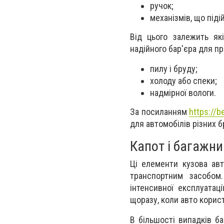
ручок;
механізмів, що піді
Від цього залежить як
надійного бар'єра для п
пилу і бруду;
холоду або спеки;
надмірної вологи.
За посиланням
https://b
для автомобілів різних 
Капот і багажни
Ці елементи кузова ав
транспортним засобом
інтенсивної експлуатац
щоразу, коли авто корис
В більшості випадків б