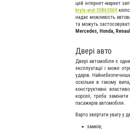
цей інтернет-маркет за
kryla-and-30863069
кліпс
надає можливість автов
та можуть застосовуват
Mercedes, Honda, Renaul
Двері авто
Двері автомобіля є одн
експлуатації і може отр
ударів. Найнебезпечніш
оскільки в такому випа
конструктивні властив
корозії, треба замінит
пасажирів автомобіля.
Варто звертати увагу у д
замків;