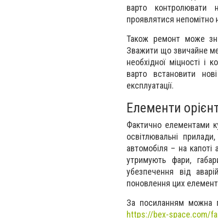
варто контролювати 
проявлятися непомітно н
Також ремонт може зна
Зважити що звичайне мех
необхідної міцності і к
варто встановити нов
експлуатації.
Елементи орієнт
Фактично елементами ку
освітлювальні прилади
автомобіля – на капоті 
утримують фари, габа
убезпечення від аварі
поновлення цих елементі
За посиланням можна п
https://bex-space.com/f