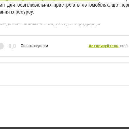
амп для освітлювальних пристроїв в автомобілях, що пер
ання їх ресурсу.
бхідний текст і натисніть Ctrl + Enter, щоб повідомити про це редакцію
0,0
Оцініть першим
Авторизуйтесь
, щоб