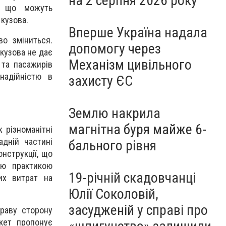
на 2 серпня 2026 року
в що можуть
 кузова.
Вперше Україна надала
о зміниться.
допомогу через
кузова не дає
Механізм цивільного
 та пасажирів
надійністю в
захисту ЄС
Землю накрила
магнітна буря майже 6-
 різноманітні
дній частині
бального рівня
онструкції, що
ою практикою
19-річній скадовчанці
их витрат на
Юлії Соколовій,
засудженій у справі про
раву сторону
кет пропонує