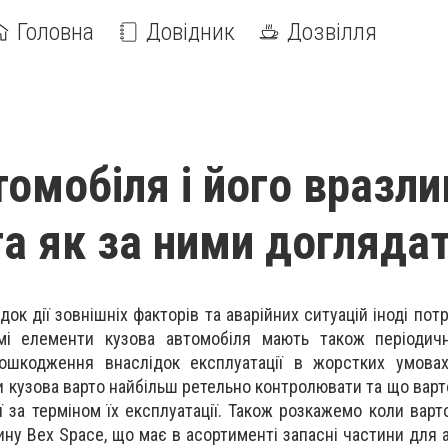
Головна
Довідник
Дозвілля
омобіля і його вразли
та як за ними догляда
док дії зовнішніх факторів та аварійних ситуацій іноді по
мі елементи кузова автомобіля мають також періодич
ошкодження внаслідок експлуатації в жорстких умовах
и кузова варто найбільш ретельно контролювати та що варт
 за терміном їх експлуатації. Також розкажемо коли варт
ину Bex Space, що має в асортименті запасні частини для 