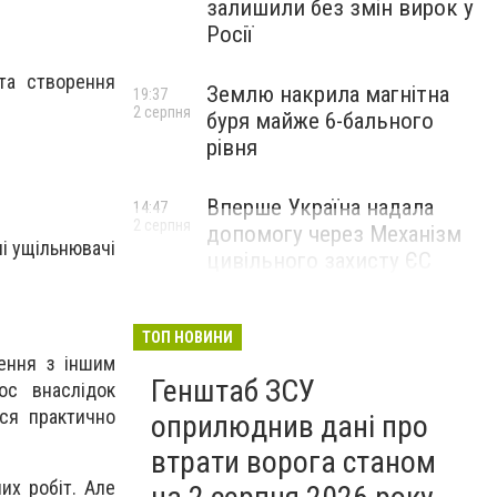
залишили без змін вирок у
Росії
та створення
Землю накрила магнітна
19:37
2 серпня
буря майже 6-бального
рівня
Вперше Україна надала
14:47
2 серпня
допомогу через Механізм
і ущільнювачі
цивільного захисту ЄС
ТОП НОВИНИ
нення з іншим
Генштаб ЗСУ
ос внаслідок
ися практично
оприлюднив дані про
втрати ворога станом
их робіт. Але