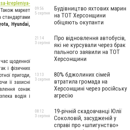
sa-krepleniya-
Будівництво яхтових марин
09:56
 Також маркет
5 серпня
на ТОТ Херсонщини
а стандартами
обіцяють окупанти
ota, Hyundai,
Про відновлення автобусів,
21:14
3 серпня
які не курсували через брак
пального заявили на ТОТ
Херсонщини
 час щоденної
ак і фізичних
80% бджолиних сімей
тної пригоди,
13:13
3 серпня
втратила громада на
чи її захисні
Херсонщині через російську
явлення ознак
агресію
зпека водія і
19-річній скадовчанці Юлії
08:12
3 серпня
Соколовій, засудженій у
справі про «шпигунство»