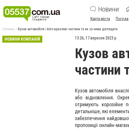
Новини
Карта міста
Погода
Головна
Кузов автомобіля і його вразливі частини та як за ними доглядати
13:26, 17 вересня 2023 р.
НОВИНИ КОМПАНІЙ
Кузов авт
частини 
Кузов автомобіля внаслі
або відновлення. Окре
отримують корозійне п
детальніше, які елемент
забезпечення найдовшої
пропозиції онлайн-магаз