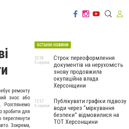
ОСТАННІ НОВИНИ
ві
Строк переоформлення
22:58
5 серпня
документів на нерухомість
ти
знову продовжила
окупаційна влада
Херсонщини
требує ремонту
ний знос або
Публікувати графіки підвозу
12:57
. Розглянемо
5 серпня
води через “міркування
о зробити для
безпеки” відмовилися на
о переглянути
ТОТ Херсонщини
авто. Зокрема,