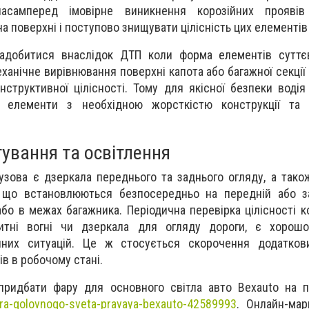
насамперед імовірне виникнення корозійних прояві
а поверхні і поступово знищувати цілісність цих елементів
добитися внаслідок ДТП коли форма елементів суттєв
анічне вирівнювання поверхні капота або багажної секції 
онструктивної цілісності. Тому для якісної безпеки водія
і елементи з необхідною жорсткістю конструкції та 
ування та освітлення
зова є дзеркала переднього та заднього огляду, а також
, що встановлюються безпосередньо на передній або за
або в межах багажника. Періодична перевірка цілісності к
ритні вогні чи дзеркала для огляду дороги, є хорош
йних ситуацій. Це ж стосується скорочення додатков
в в робочому стані.
ридбати фару для основного світла авто Bexauto на п
ara-golovnogo-sveta-pravaya-bexauto-42589993
. Онлайн-мар