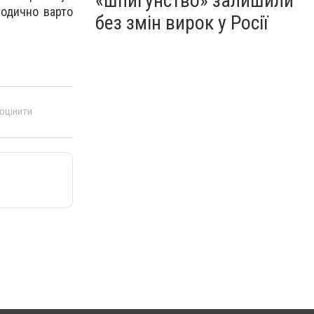
«шпигунство» залишили
іодично варто
без змін вирок у Росії
 оцінити