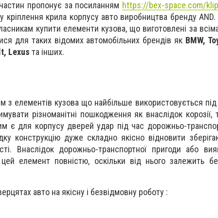
пчастин пропонує за посиланням
https://bex-space.com/klip
у кріплення крила корпусу авто виробництва бренду AND.
ласникам купити елементи кузова, що виготовлені за всім
ися для таких відомих автомобільних брендів як
BMW, Toy
t, Lexus
та інших.
им з елементів кузова що найбільше використовується під
имувати різноманітні пошкодження як внаслідок корозії, т
им є для корпусу дверей удар під час дорожньо-транспор
дку конструкцію дуже складно якісно відновити зберігаю
ості. Внаслідок дорожньо-транспортної пригоди або ви
и цей елемент повністю, оскільки від нього залежить бе
верцятах авто на якісну і безвідмовну роботу :