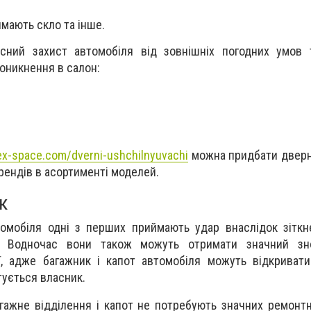
ймають скло та інше.
існий захист автомобіля від зовнішніх погодних умов 
роникнення в салон:
ex-space.com/dverni-ushchilnyuvachi
можна придбати дверн
брендів в асортименті моделей.
к
томобіля одні з перших приймають удар внаслідок зітк
. Водночас вони також можуть отримати значний зн
ії, адже багажник і капот автомобіля можуть відкриват
тується власник.
агажне відділення і капот не потребують значних ремонтн