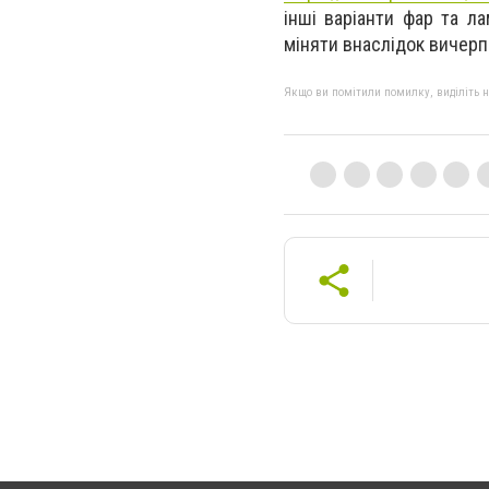
інші варіанти фар та л
міняти внаслідок вичерп
Якщо ви помітили помилку, виділіть нео