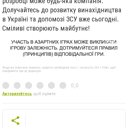
розробці може будь-яка компанія.
Долучайтесь до розвитку винахідництва
в Україні та допомозі ЗСУ вже сьогодні.
Сміливі створюють майбутнє!
Якщо ви помітили помилку, виділіть необхідний текст і натисніть Ctrl + Enter, щоб
повідомити про це редакцію
0,0
Авторизуйтесь
, щоб оцінити