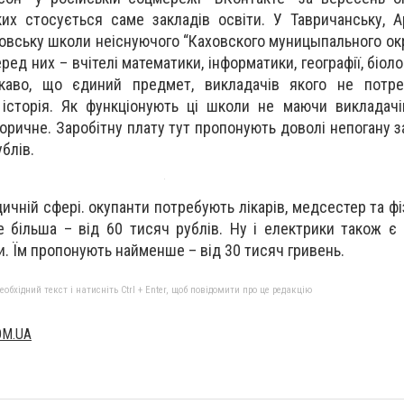
их стосується саме закладів освіти. У Тавричанську, А
овську школи неіснуючого “Каховского муницыпального окр
ред них – вчітелі математики, інформатики, географії, біолог
ікаво, що єдиний предмет, викладачів якого не потр
 історія. Як функціонують ці школи не маючи викладач
оричне. Заробітну плату тут пропонують доволі непогану з
ублів.
ичній сфері. окупанти потребують лікарів, медсестер та фі
е більша – від 60 тисяч рублів. Ну і електрики також є
 Їм пропонують найменше – від 30 тисяч гривень.
бхідний текст і натисніть Ctrl + Enter, щоб повідомити про це редакцію
OM.UA