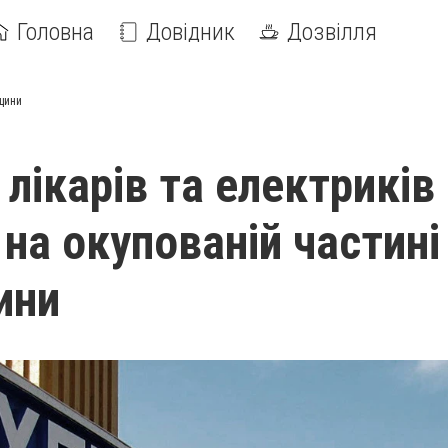
Головна
Довідник
Дозвілля
нщини
 лікарів та електриків
 на окупованій частині
ини