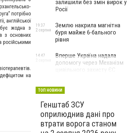
залишили без змін вирок у
рхангельсько-
Росії
уга” потрібно
ії, англійської
Землю накрила магнітна
19:37
ебує жодна з
2 серпня
буря майже 6-бального
ів з основних
рівня
а російськими
Вперше Україна надала
14:47
2 серпня
допомогу через Механізм
зіотерапевтів.
цивільного захисту ЄС
 дефіцитом на
ТОП НОВИНИ
Генштаб ЗСУ
оприлюднив дані про
втрати ворога станом