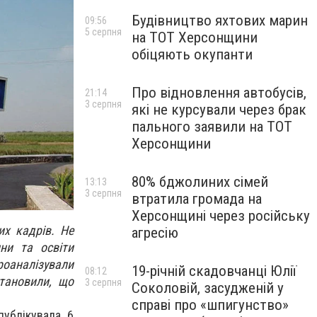
Будівництво яхтових марин
09:56
5 серпня
на ТОТ Херсонщини
обіцяють окупанти
Про відновлення автобусів,
21:14
3 серпня
які не курсували через брак
пального заявили на ТОТ
Херсонщини
80% бджолиних сімей
13:13
3 серпня
втратила громада на
Херсонщині через російську
их кадрів. Не
агресію
ни та освіти
оаналізували
19-річній скадовчанці Юлії
08:12
становили, що
3 серпня
Соколовій, засудженій у
справі про «шпигунство»
публікувала 6