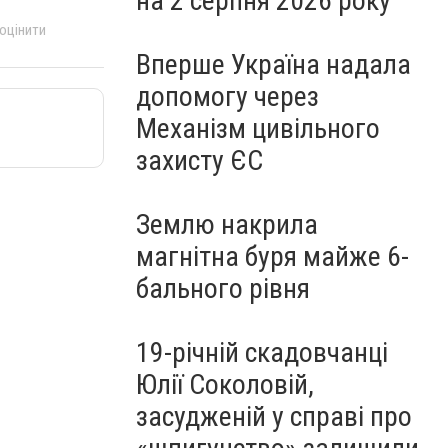
на 2 серпня 2026 року
 оцінити
Вперше Україна надала
допомогу через
Механізм цивільного
захисту ЄС
Землю накрила
магнітна буря майже 6-
бального рівня
19-річній скадовчанці
Юлії Соколовій,
засудженій у справі про