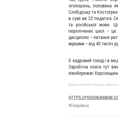
оголошень, половина як
Слобідську та Костогриз
в сумі аж 22 педагога. Се
та російської мови. Ц
перелічених шкіл – це
дисциплін – питання рит
мірками – від 40 тисяч р
Є кадровий голод і в мед
Заробітна плата тут вж
лівобережжі Херсонщини.
Якщо ви помітили помилку, виділіть нео
HTTPS://PIVDENUKRAINE.C
#Скадовськ