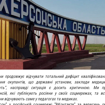
и продовжує відчувати тотальний дефіцит кваліфікован
ня окупантів, що державні установи, заклади медици
ють”, насправді ситуація є досить критичною. Ми пр
сій, які публікують росіяни у своїх соцмережах, та в
ни відчувають саме у педагогах та медиках.
рсон” у російській соцмережі “ВКонтакте” за вересень о