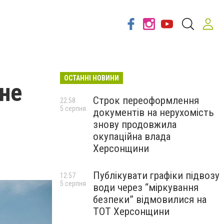
ОСТАННІ НОВИНИ
 не
Строк переоформлення
22:58
5 серпня
документів на нерухомість
знову продовжила
окупаційна влада
Херсонщини
Публікувати графіки підвозу
12:57
5 серпня
води через “міркування
безпеки” відмовилися на
ТОТ Херсонщини