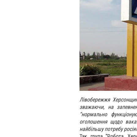
Лівобережжя Херсонщин
зважаючи, на запевнен
“нормально функціону
оголошення щодо вакан
найбільшу потребу росія
Так, група “Робота. Хе