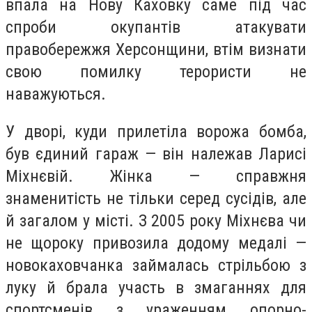
впала на Нову Каховку саме під час
спроби окупантів атакувати
правобережжя Херсонщини, втім визнати
свою помилку терористи не
наважуються.
У дворі, куди прилетіла ворожа бомба,
був єдиний гараж — він належав Ларисі
Міхнєвій. Жінка — справжня
знаменитість не тільки серед сусідів, але
й загалом у місті. З 2005 року Міхнєва чи
не щороку привозила додому медалі —
новокаховчанка займалась стрільбою з
луку й брала участь в змаганнях для
спортсменів з ураженням опорно-