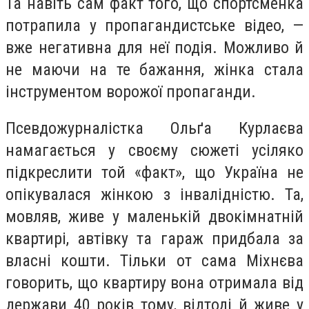
Та навіть сам факт того, що спортсменка
потрапила у пропагандистське відео, —
вже негативна для неї подія. Можливо й
не маючи на те бажання, жінка стала
інструментом ворожої пропаганди.
Псевдожурналістка Ольґа Курлаєва
намагається у своєму сюжеті усіляко
підкреслити той «факт», що Україна не
опікувалася жінкою з інвалідністю. Та,
мовляв, живе у маленькій двокімнатній
квартирі, автівку та гараж придбала за
власні кошти. Тільки от сама Міхнєва
говорить, що квартиру вона отримала від
держави 40 років тому, відтоді й живе у