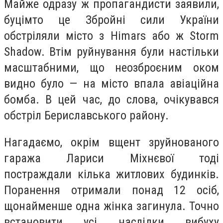
Майже одразу ж пропагандисти заявили,
буцімто це Збройні сили України
обстріляли місто з Himars або ж Storm
Shadow. Втім руйнування були настільки
масштабними, що неозброєним оком
видно було — на місто впала авіаційна
бомба. В цей час, до слова, очікувався
обстріл Бериславського району.
Нагадаємо, окрім вщент зруйнованого
гаража Лариси Міхнєвої тоді
постраждали кілька житлових будинків.
Поранення отримали понад 12 осіб,
щонайменше одна жінка загинула. Точно
встановити усі наслідки вибуху