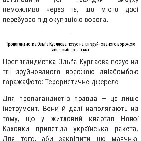
неможливо через те, що місто досі
перебуває під окупацією ворога.
Пропагандистка Ольґа Курлаєва позує на тлі зруйнованого ворожою
авіабомбою гаража
Пропагандистка Ольґа Курлаєва позує на
тлі зруйнованого ворожою авіабомбою
гаражаФото: Терористичне джерело
Для пропагандистів правда — це лише
інструмент. Вони й далі наполягають на
тому, що у житловий квартал Нової
Каховки прилетіла українська ракета.
Для того, аби закріпити цю маячню,