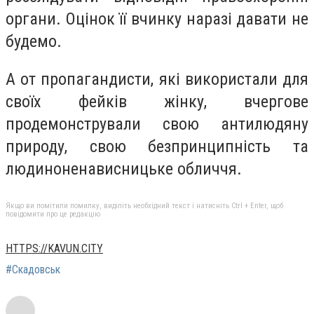
органи. Оцінок її вчинку наразі давати не
будемо.
А от пропагандисти, які використали для
своїх фейків жінку, вчергове
продемонстрували свою антилюдяну
природу, свою безпринципність та
людиноненависницьке обличчя.
Якщо ви помітили помилку, виділіть необхідний текст і натисніть Ctrl + Enter, щоб
повідомити про це редакцію
HTTPS://KAVUN.CITY
#Скадовськ