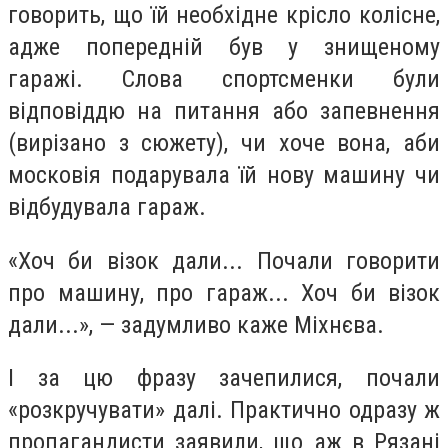
говорить, що їй необхідне крісло колісне,
адже попередній був у знищеному
гаражі. Слова спортсменки були
відповіддю на питання або запевнення
(вирізано з сюжету), чи хоче вона, аби
московія подарувала їй нову машину чи
відбудувала гараж.
«Хоч би візок дали... Почали говорити
про машину, про гараж... Хоч би візок
дали...», — задумливо каже Міхнєва.
І за цю фразу зачепилися, почали
«розкручувати» далі. Практично одразу ж
пропагандисти заявили, що аж в Рязані