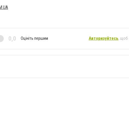
M.UA
0,0
Оцініть першим
Авторизуйтесь
, щоб