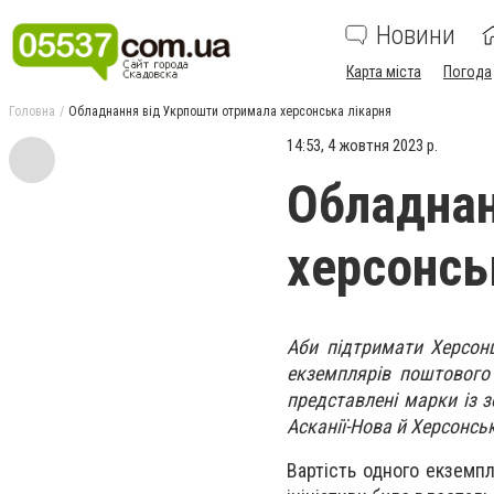
Новини
Карта міста
Погода
Головна
Обладнання від Укрпошти отримала херсонська лікарня
14:53, 4 жовтня 2023 р.
Обладнан
херсонсь
Аби підтримати Херсонщ
екземплярів поштового 
представлені марки із 
Асканії-Нова й Херсонсь
Вартість одного екземпл