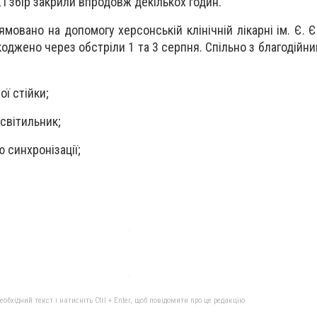
, і збір закрили впродовж декількох годин.
ямовано на допомогу херсонській клінічній лікарні ім. Є. 
коджено через обстріли 1 та 3 серпня. Спільно з благодій
ї стійки;
світильник;
 синхронізації;
бхідний текст і натисніть Ctrl + Enter, щоб повідомити про це редакцію