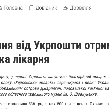
Головна
Довідник
Дозвілля
ня від Укрпошти отри
ка лікарня
ину, у червні Укрпошта запустила благодійний продаж 
блоку «Херсонська область» серії «Краса і велич Украї
зображенням острова Джарилгач, половецької кам’яної ба
кого обласного художнього музею ім. О. Шовкуненка.
яра становила 536 грн, із них 500 грн — донат. Охочих п