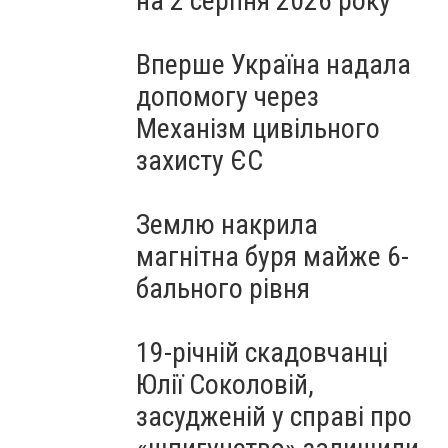
на 2 серпня 2026 року
Вперше Україна надала
допомогу через
Механізм цивільного
захисту ЄС
Землю накрила
магнітна буря майже 6-
бального рівня
19-річній скадовчанці
Юлії Соколовій,
засудженій у справі про