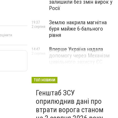
залишили без змін вирок у
Росії
Землю накрила магнітна
19:37
2 серпня
буря майже 6-бального
рівня
 оцінити
Вперше Україна надала
14:47
2 серпня
допомогу через Механізм
цивільного захисту ЄС
ТОП НОВИНИ
Генштаб ЗСУ
оприлюднив дані про
втрати ворога станом