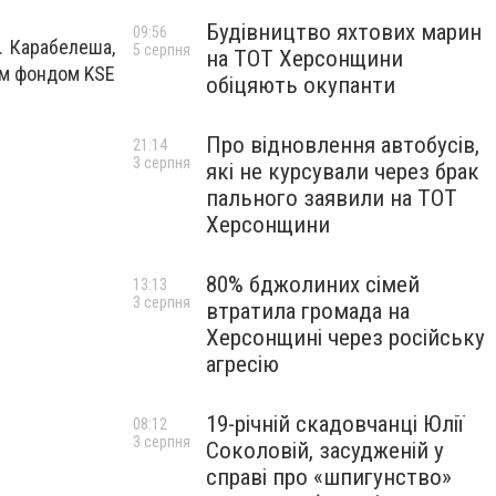
Будівництво яхтових марин
09:56
Є. Карабелеша,
5 серпня
на ТОТ Херсонщини
ним фондом KSE
обіцяють окупанти
Про відновлення автобусів,
21:14
3 серпня
які не курсували через брак
пального заявили на ТОТ
Херсонщини
80% бджолиних сімей
13:13
3 серпня
втратила громада на
Херсонщині через російську
агресію
19-річній скадовчанці Юлії
08:12
3 серпня
Соколовій, засудженій у
справі про «шпигунство»