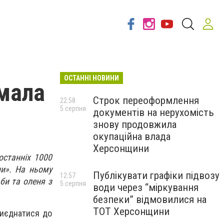
ОСТАННІ НОВИНИ
мала
Строк переоформлення
22:58
5 серпня
документів на нерухомість
знову продовжила
окупаційна влада
Херсонщини
останніх 1000
ни». На ньому
Публікувати графіки підвозу
12:57
би та оленя з
5 серпня
води через “міркування
безпеки” відмовилися на
ТОТ Херсонщини
риєднатися до