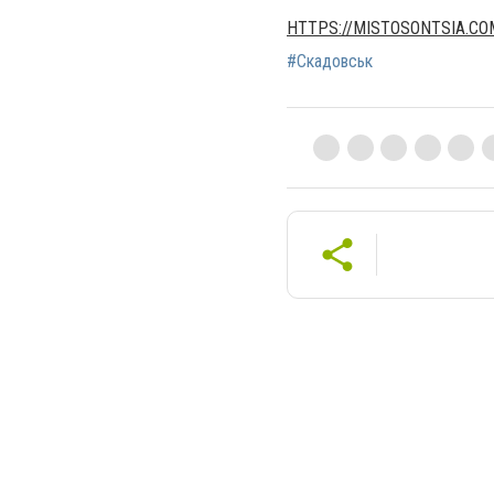
HTTPS://MISTOSONTSIA.CO
#Скадовськ