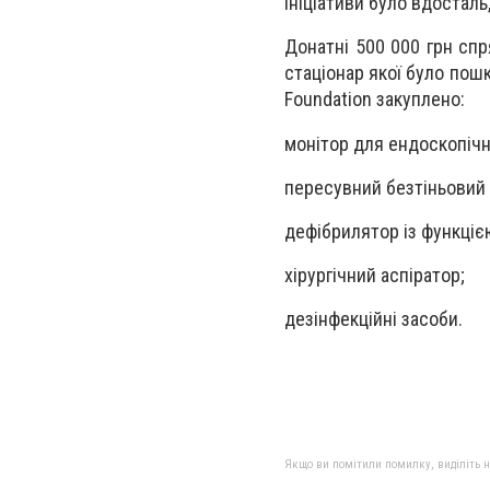
ініціативи було вдосталь
Донатні 500 000 грн спр
стаціонар якої було пош
Foundation закуплено:
монітор для ендоскопічно
пересувний безтіньовий 
дефібрилятор із функцією
хірургічний аспіратор;
дезінфекційні засоби.
⠀
Якщо ви помітили помилку, виділіть нео