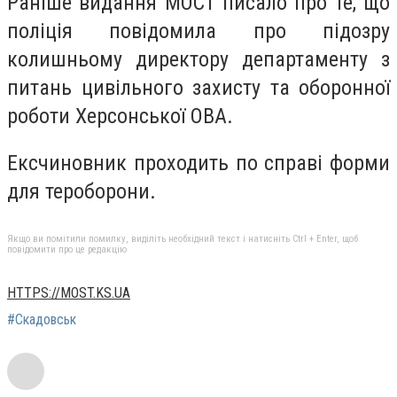
Раніше видання МОСТ писало про те, що
поліція повідомила про підозру
колишньому директору департаменту з
питань цивільного захисту та оборонної
роботи Херсонської ОВА.
Ексчиновник проходить по справі форми
для тероборони.
Якщо ви помітили помилку, виділіть необхідний текст і натисніть Ctrl + Enter, щоб
повідомити про це редакцію
HTTPS://MOST.KS.UA
#Скадовськ