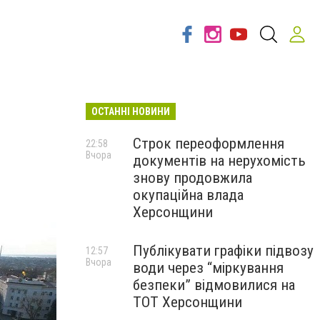
ОСТАННІ НОВИНИ
Строк переоформлення
22:58
Вчора
документів на нерухомість
знову продовжила
окупаційна влада
Херсонщини
Публікувати графіки підвозу
12:57
Вчора
води через “міркування
безпеки” відмовилися на
ТОТ Херсонщини