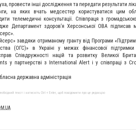
уха, провести інші дослідження та передати результати лік
інги, на яких вчать медсестер користуватися цим об
ити телемедичні консультації. Співпраця з громадською
дже Департамент здоровʼя Херсонської ОВА підписав 
серс».
йсерс» завдяки отриманому гранту від Програми «Підтримк
ьства (ОГС)» в Україні у межах фінансової підтримки 
прав Співдружності націй та розвитку Великої Британ
ts у партнерстві з International Alert і у співпраці з C
бласна державна адміністрація
бхідний текст і натисніть Ctrl + Enter, щоб повідомити про це редакцію
OM.UA