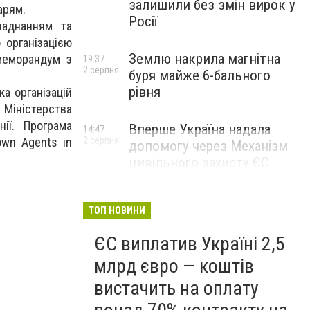
залишили без змін вирок у
арям.
Росії
ладнанням та
 організацією
Землю накрила магнітна
меморандум з
19:37
2 серпня
буря майже 6-бального
рівня
а організацій
Міністерства
ії. Програма
Вперше Україна надала
14:47
2 серпня
rown Agents in
допомогу через Механізм
цивільного захисту ЄС
ТОП НОВИНИ
ЄС виплатив Україні 2,5
млрд євро — коштів
вистачить на оплату