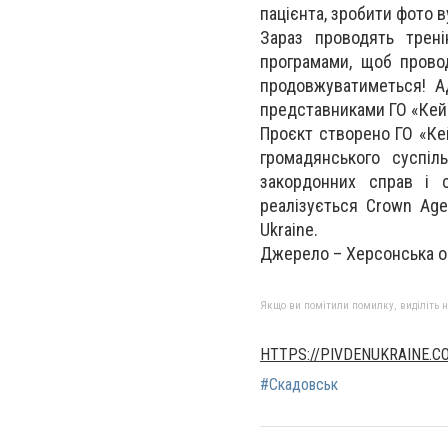
пацієнта, зробити фото в
Зараз проводять трен
програмами, щоб провод
продовжуватиметься! А
представниками ГО «Кей
Проєкт створено ГО «Ке
громадянського суспіл
закордонних справ і с
реалізується Crown Agen
Ukraine.
Джерело – Херсонська о
Якщо ви помітили помилку, виділіть нео
HTTPS://PIVDENUKRAINE.C
#Скадовськ