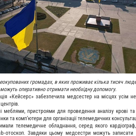
еокупованих громадах, в яких проживає кілька тисяч люде
 можуть оперативно отримати необхідну допомогу.
ація «Кейсерс» забезпечила медсестер на місцях усім н
центрів.
 меблями, пристроями для проведення аналізу крові та 
нки та компʼютери для організації телемедичних консультац
имали телемедичне обладнання, серед якого кардіограф
usb-отоскоп. Завдяки цьому медсестри можуть записати