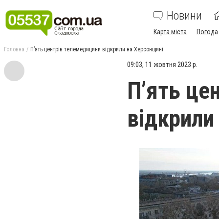
Новини
Карта міста
Погода
Головна
Пʼять центрів телемедицини відкрили на Херсонщині
09:03, 11 жовтня 2023 р.
Пʼять це
відкрили