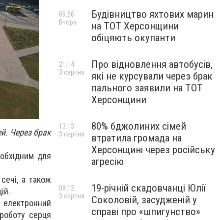
Будівництво яхтових марин
09:56
Вчора
на ТОТ Херсонщини
обіцяють окупанти
Про відновлення автобусів,
21:14
3 серпня
які не курсували через брак
пального заявили на ТОТ
Херсонщини
80% бджолиних сімей
13:13
й. Через брак
3 серпня
втратила громада на
Херсонщині через російську
еобхідним для
агресію
сечі, а також
19-річній скадовчанці Юлії
08:12
ій.
3 серпня
Соколовій, засудженій у
, електронний
справі про «шпигунство»
 роботу серця