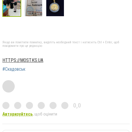
Якщо ви помітили помилку, виділіть необхідний текст і натисніть Ctrl + Enter, щоб
повідомити про це редакцію
HTTPS://MOST.KS.UA
#Скадовськ
0,0
Авторизуйтесь
, щоб оцінити