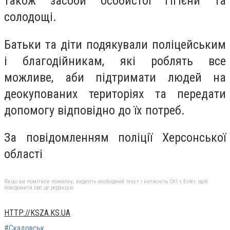
також засоби особистої гігієни та
солодощі.
Батьки та діти подякували поліцейським
і благодійникам, які роблять все
можливе, аби підтримати людей на
деокупованих територіях та передати
допомогу відповідно до їх потреб.
За повідомленням поліції Херсонської
області
Якщо ви помітили помилку, виділіть необхідний текст і натисніть Ctrl + Enter, щоб
повідомити про це редакцію
HTTP://KSZA.KS.UA
#Скадовськ