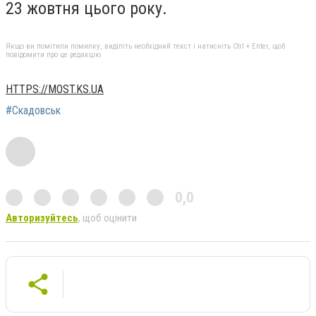
23 жовтня цього року.
Якщо ви помітили помилку, виділіть необхідний текст і натисніть Ctrl + Enter, щоб
повідомити про це редакцію
HTTPS://MOST.KS.UA
#Скадовськ
0,0
Авторизуйтесь
, щоб оцінити