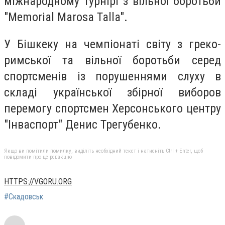
міжнародному турнірі з вільної боротьби
"Memorial Marosa Talla".
У Бішкеку на чемпіонаті світу з греко-
римської та вільної боротьби серед
спортсменів із порушеннями слуху в
складі української збірної виборов
перемогу спортсмен Херсонського центру
"Інваспорт" Денис Трегубенко.
Якщо ви помітили помилку, виділіть необхідний текст і натисніть Ctrl + Enter, щоб
повідомити про це редакцію
HTTPS://VGORU.ORG
#Скадовськ