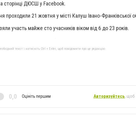
а сторінці ДЮСШ у Facebook.
ня проходили 21 жовтня у місті Калуш Івано-Франківської о
зяли участь майже сто учасників віком від 6 до 23 років.
бхідний текст і натисніть Ctrl + Enter, щоб повідомити про це редакцію
0,0
Оцініть першим
Авторизуйтесь
, щоб