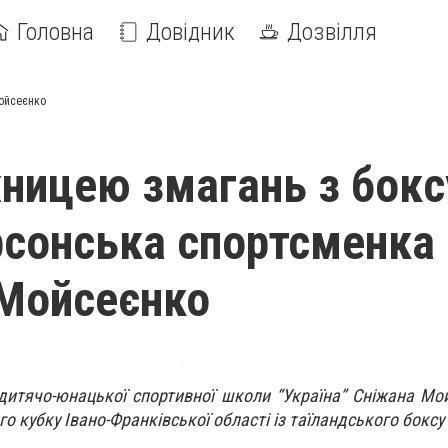
Головна
Довідник
Дозвілля
ойсеєнко
ицею змагань з бокс
рсонська спортсменка
Мойсеєнко
дитячо-юнацької спортивної школи “Україна” Сніжана Мо
 кубку Івано-Франківської області із таїландського боксу