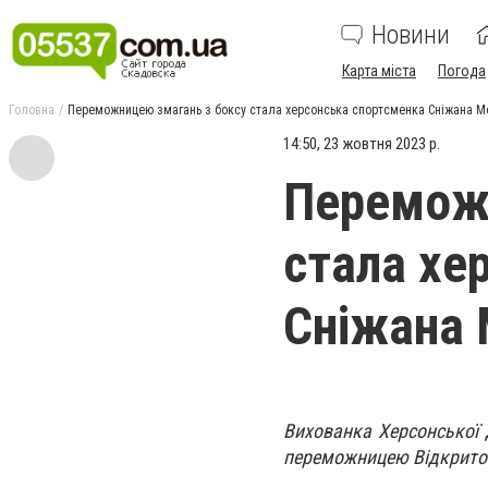
Новини
Карта міста
Погода
Головна
Переможницею змагань з боксу стала херсонська спортсменка Сніжана М
14:50, 23 жовтня 2023 р.
Переможн
стала хе
Сніжана 
Вихованка Херсонської 
переможницею Відкритого