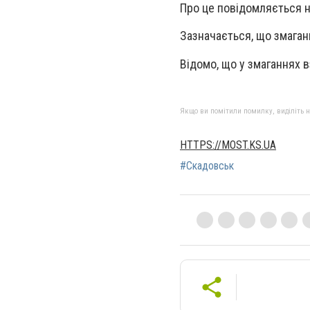
Про це повідомляється н
Зазначається, що змаган
Відомо, що у змаганнях в
Якщо ви помітили помилку, виділіть нео
HTTPS://MOST.KS.UA
#Скадовськ