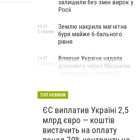
залишили без змін вирок у
Росії
Землю накрила магнітна
19:37
2 серпня
буря майже 6-бального
рівня
Вперше Україна надала
14:47
2 серпня
допомогу через Механізм
цивільного захисту ЄС
ТОП НОВИНИ
ЄС виплатив Україні 2,5
млрд євро — коштів
вистачить на оплату