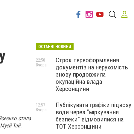
ОСТАННІ НОВИНИ
у
Строк переоформлення
22:58
Вчора
документів на нерухомість
знову продовжила
окупаційна влада
Херсонщини
Публікувати графіки підвозу
12:57
Вчора
води через “міркування
йсеєнко стала
безпеки” відмовилися на
 Муей Тай.
ТОТ Херсонщини