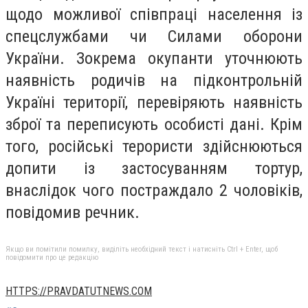
щодо можливої співпраці населення із
спецслужбами чи Силами оборони
України. Зокрема окупанти уточнюють
наявність родичів на підконтрольній
Україні території, перевіряють наявність
зброї та переписують особисті дані. Крім
того, російські терористи здійснюються
допити із застосуванням тортур,
внаслідок чого постраждало 2 чоловіків,
повідомив речник.
Якщо ви помітили помилку, виділіть необхідний текст і натисніть Ctrl + Enter, щоб
повідомити про це редакцію
HTTPS://PRAVDATUTNEWS.COM